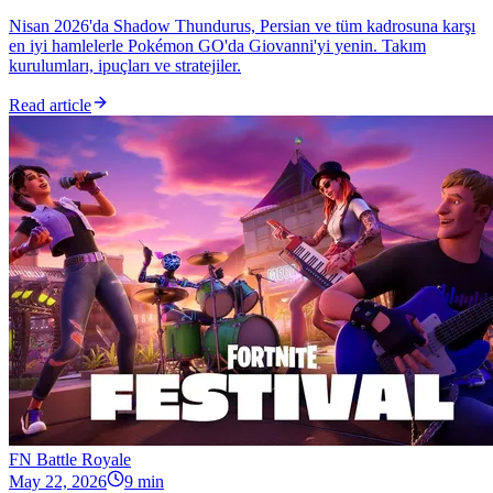
Nisan 2026'da Shadow Thundurus, Persian ve tüm kadrosuna karşı
en iyi hamlelerle Pokémon GO'da Giovanni'yi yenin. Takım
kurulumları, ipuçları ve stratejiler.
Read article
FN Battle Royale
May 22, 2026
9 min