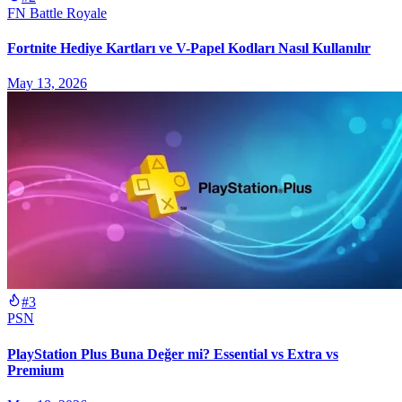
FN Battle Royale
Fortnite Hediye Kartları ve V-Papel Kodları Nasıl Kullanılır
May 13, 2026
#3
PSN
PlayStation Plus Buna Değer mi? Essential vs Extra vs
Premium