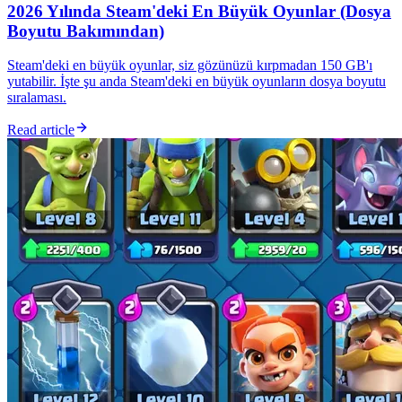
2026 Yılında Steam'deki En Büyük Oyunlar (Dosya
Boyutu Bakımından)
Steam'deki en büyük oyunlar, siz gözünüzü kırpmadan 150 GB'ı
yutabilir. İşte şu anda Steam'deki en büyük oyunların dosya boyutu
sıralaması.
Read article