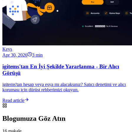
Keys
Apr 30, 2026
3 min
igitems'tan En İyi Şekilde Yararlanma - Bir Alıcı
Görüşü
igitems'tan hesap veya eşya mı alacaksınız? Satıcı denetimi ve alıcı
koruması için dürüst rehberimizi okuyun.
Read article
Blogumuza Göz Atın
16 makale