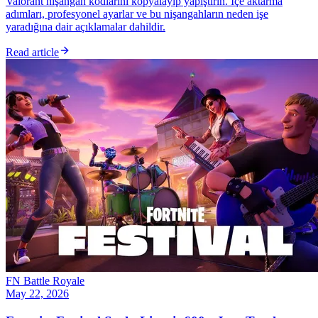
Valorant nişangah kodlarını kopyalayıp yapıştırın. İçe aktarma
adımları, profesyonel ayarlar ve bu nişangahların neden işe
yaradığına dair açıklamalar dahildir.
Read article
FN Battle Royale
May 22, 2026