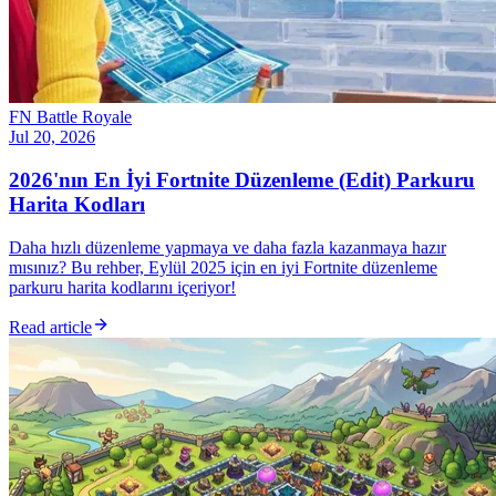
FN Battle Royale
Jul 20, 2026
2026'nın En İyi Fortnite Düzenleme (Edit) Parkuru
Harita Kodları
Daha hızlı düzenleme yapmaya ve daha fazla kazanmaya hazır
mısınız? Bu rehber, Eylül 2025 için en iyi Fortnite düzenleme
parkuru harita kodlarını içeriyor!
Read article