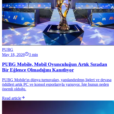
PUBG
May 18, 2026
3 min
PUBG Mobile, Mobil Oyunculuğun Artık Sıradan
Bir Eğlence Olmadığını Kanıtlıyor
PUBG Mobile'ın dünya turnuvaları, yapılandırılmış ligleri ve devasa
ödülleri artık PC ve konsol esporlarıyla yarışıyor. İşte bunun neden
önemli olduğu.
Read article