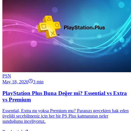
PSN
May 18, 2026
3 min
PlayStation Plus Buna Değer mi? Essential vs Extra
vs Premium
Essential, Extra mı yoksa Premium mu? Paranızı gerçekten hak eden
üyeliği seçebilmeniz için her bir PS Plus katmanının neler
sunduğunu inceliyoruz.