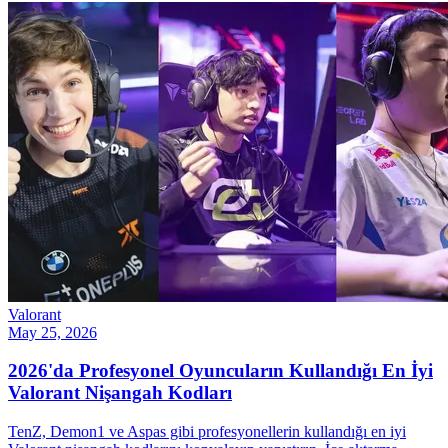
Valorant
May 25, 2026
2026'da Profesyonel Oyuncuların Kullandığı En İyi
Valorant Nişangah Kodları
TenZ, Demon1 ve Aspas gibi profesyonellerin kullandığı en iyi