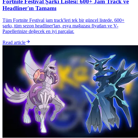
Fortnite Festival Şarkı Listesi: 600+ Jam Track ve
Headliner'ın Tamamı
Tüm Fortnite Festival jam track'leri tek bir güncel listede. 600+
şarkı, tüm sezon headliner'ları, eşya mağazası fiyatları ve V-
Papellerinize değecek en iyi parçalar.
Read article