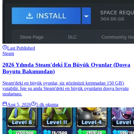
Last Published
Steam
2026 Yılında Steam'deki En Büyük Oyunlar (Dosya
Boyutu Bakımından)
Steam'deki en büyük oyunlar, siz gözünüzü kırpmadan 150 GB'ı
yutabilir. İşte şu anda Steam'deki en büyük oyunların dosya boyutu
sıralaması.
Aug 5, 2026
5
dk okuma