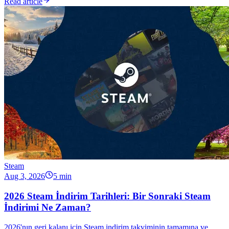
Read article
Steam
Aug 3, 2026
5 min
2026 Steam İndirim Tarihleri: Bir Sonraki Steam
İndirimi Ne Zaman?
2026'nın geri kalanı için Steam indirim takviminin tamamına ve