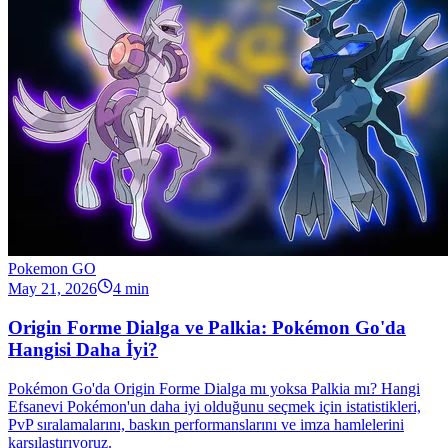
Pokemon GO
May 21, 2026
4 min
Origin Forme Dialga ve Palkia: Pokémon Go'da
Hangisi Daha İyi?
Pokémon Go'da Origin Forme Dialga mı yoksa Palkia mı? Hangi
Efsanevi Pokémon'un daha iyi olduğunu seçmek için istatistikleri,
PvP sıralamalarını, baskın performanslarını ve imza hamlelerini
karşılaştırıyoruz.