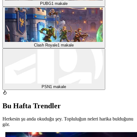
PUBG
1
makale
Clash Royale
1
makale
PSN
1
makale
Bu Hafta Trendler
Herkesin şu anda okuduğu şey. Topluluğun neleri harika bulduğunu
gör.