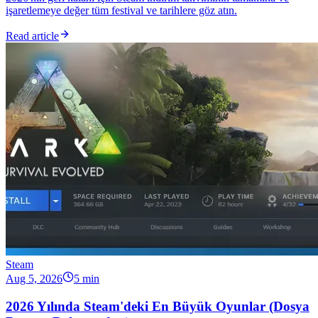
işaretlemeye değer tüm festival ve tarihlere göz atın.
Read article
Steam
Aug 5, 2026
5 min
2026 Yılında Steam'deki En Büyük Oyunlar (Dosya