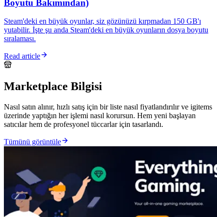
Boyutu Bakımından)
Steam'deki en büyük oyunlar, siz gözünüzü kırpmadan 150 GB'ı
yutabilir. İşte şu anda Steam'deki en büyük oyunların dosya boyutu
sıralaması.
Read article
Marketplace Bilgisi
Nasıl satın alınır, hızlı satış için bir liste nasıl fiyatlandırılır ve igitems
üzerinde yaptığın her işlemi nasıl korursun. Hem yeni başlayan
satıcılar hem de profesyonel tüccarlar için tasarlandı.
Tümünü görüntüle