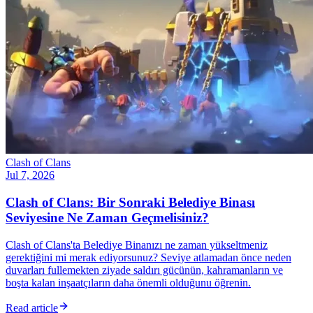
Clash of Clans
Jul 7, 2026
Clash of Clans: Bir Sonraki Belediye Binası
Seviyesine Ne Zaman Geçmelisiniz?
Clash of Clans'ta Belediye Binanızı ne zaman yükseltmeniz
gerektiğini mi merak ediyorsunuz? Seviye atlamadan önce neden
duvarları fullemekten ziyade saldırı gücünün, kahramanların ve
boşta kalan inşaatçıların daha önemli olduğunu öğrenin.
Read article