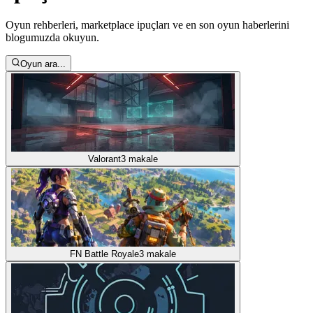
Oyun rehberleri, marketplace ipuçları ve en son oyun haberlerini
blogumuzda okuyun.
Oyun ara...
Valorant
3
makale
FN Battle Royale
3
makale