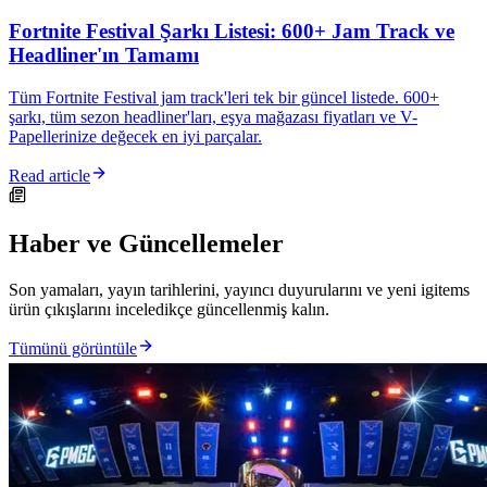
Fortnite Festival Şarkı Listesi: 600+ Jam Track ve
Headliner'ın Tamamı
Tüm Fortnite Festival jam track'leri tek bir güncel listede. 600+
şarkı, tüm sezon headliner'ları, eşya mağazası fiyatları ve V-
Papellerinize değecek en iyi parçalar.
Read article
Haber ve Güncellemeler
Son yamaları, yayın tarihlerini, yayıncı duyurularını ve yeni igitems
ürün çıkışlarını inceledikçe güncellenmiş kalın.
Tümünü görüntüle