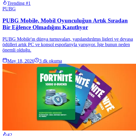
Trending #1
PUBG
PUBG Mobile, Mobil Oyunculuğun Artık Sıradan
Bir Eğlence Olmadığını Kanıtlıyor
PUBG Mobile'ın dünya turnuvaları, yapılandırılmış ligleri ve devasa
ödülleri artık PC ve konsol esporlarıyla yarışıyor. İşte bunun neden
önemli olduğu.
May 18, 2026
3
dk okuma
#2