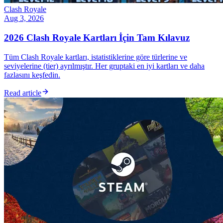
Clash Royale
Aug 3, 2026
2026 Clash Royale Kartları İçin Tam Kılavuz
Tüm Clash Royale kartları, istatistiklerine göre türlerine ve
seviyelerine (tier) ayrılmıştır. Her gruptaki en iyi kartları ve daha
fazlasını keşfedin.
Read article