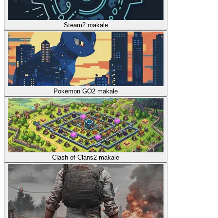
Steam
2
makale
Pokemon GO
2
makale
Clash of Clans
2
makale