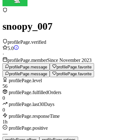
snoopy_007
profilePage.verified
5.0
·
profilePage.memberSince November 2023
profilePage.message
profilePage.favorite
profilePage.message
profilePage.favorite
profilePage.level
56
profilePage.fulfilledOrders
0
profilePage.last30Days
0
profilePage.responseTime
1h
profilePage.positive
—
profilePage.offers
profilePage.ratings