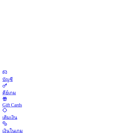
บัญชี
คีย์เกม
Gift Cards
เติมเงิน
เงินในเกม