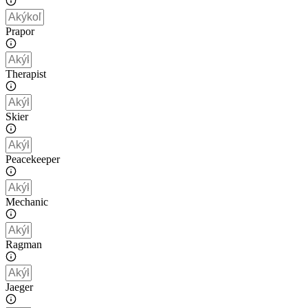
Prapor
Therapist
Skier
Peacekeeper
Mechanic
Ragman
Jaeger