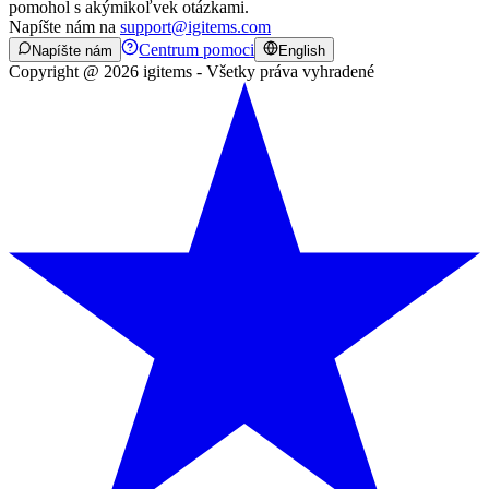
pomohol s akýmikoľvek otázkami.
Napíšte nám na
support@igitems.com
Centrum pomoci
Napíšte nám
English
Copyright @ 2026 igitems - Všetky práva vyhradené