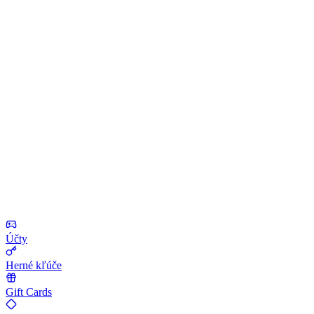
Účty
Herné kľúče
Gift Cards