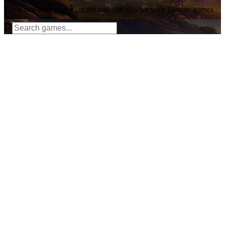
Track real-time player counts and statistics for your favorite games