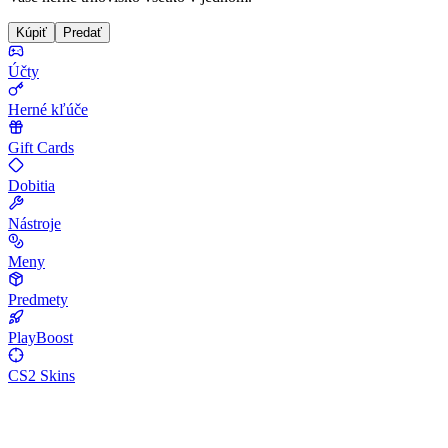
Kúpiť
Predať
Účty
Herné kľúče
Gift Cards
Dobitia
Nástroje
Meny
Predmety
PlayBoost
CS2 Skins