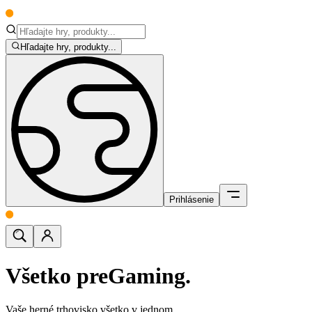
Hľadajte hry, produkty...
Prihlásenie
Všetko pre
Gaming.
Vaše herné trhovisko všetko v jednom.