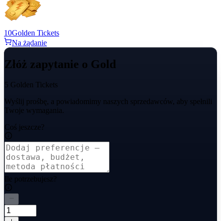
10
Golden Tickets
Na żądanie
Złóż zapytanie o Gold
5 Golden Tickets
Wyślij prośbę, a powiadomimy naszych sprzedawców, aby spełnili
Twoje wymagania.
Coś jeszcze?
Ile potrzebujesz?