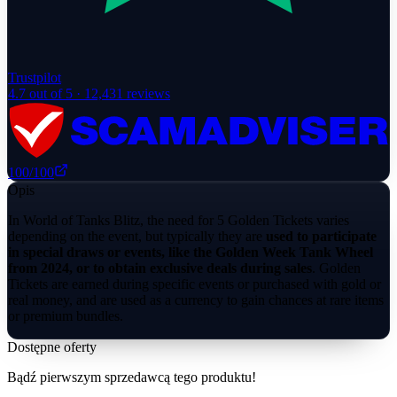
Trustpilot
4.7
out of 5 ·
12,431
reviews
100
/100
Opis
In World of Tanks Blitz, the need for 5 Golden Tickets varies
depending on the event, but typically they are
used to participate
in special draws or events, like the Golden Week Tank Wheel
from 2024, or to obtain exclusive deals during sales
. Golden
Tickets are earned during specific events or purchased with gold or
real money, and are used as a currency to gain chances at rare items
or premium bundles.
Dostępne oferty
Bądź pierwszym sprzedawcą tego produktu!