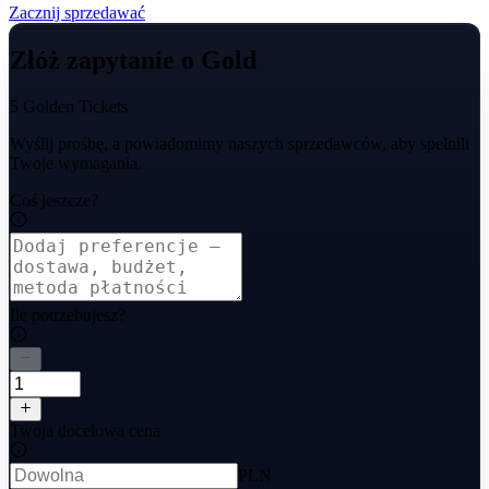
Zacznij sprzedawać
Złóż zapytanie o Gold
5 Golden Tickets
Wyślij prośbę, a powiadomimy naszych sprzedawców, aby spełnili
Twoje wymagania.
Coś jeszcze?
Ile potrzebujesz?
Twoja docelowa cena
PLN