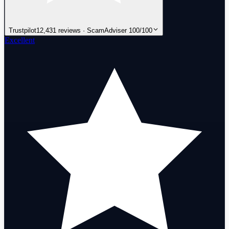
Trustpilot
12,431 reviews · ScamAdviser 100/100
Excellent