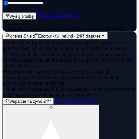
0
500
Zacznij sprzedawać
Wyślij prośbę
Jak to działa
·
Zostaniesz poproszony o zalogowanie się, aby wysłać prośbę.
™
igitems Shield
Escrow · full refund · 24/7 disputes
Płatność w depozycie (escrow)
Twoja płatność pozostaje w
igitems i zostaje przekazana dopiero po potwierdzeniu dostawy.
100% gwarancja zwrotu pieniędzy
Jeśli Twoje zamówienie nie
zostanie dostarczone lub jest niezgodne z opisem, otrzymasz pełny
zwrot pieniędzy.
Rozstrzyganie sporów 24/7
Jeśli nie możesz dojść do
porozumienia ze sprzedawcą, nasz zespół wkroczy do akcji i
podejmie sprawiedliwą decyzję.
Płatności z certyfikatem PCI DSS
Płatności kartą są przetwarzane
przez bramki z szyfrowaniem klasy bankowej.
Dowiedz się więcej
Wsparcie na żywo 24/7