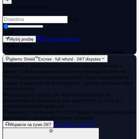
Twoja docelowa cena
PLN
0
500
Zacznij sprzedawać
Wyślij prośbę
Jak to działa
·
Zostaniesz poproszony o zalogowanie się, aby wysłać prośbę.
™
igitems Shield
Escrow · full refund · 24/7 disputes
Płatność w depozycie (escrow)
Twoja płatność pozostaje w
igitems i zostaje przekazana dopiero po potwierdzeniu dostawy.
100% gwarancja zwrotu pieniędzy
Jeśli Twoje zamówienie nie
zostanie dostarczone lub jest niezgodne z opisem, otrzymasz pełny
zwrot pieniędzy.
Rozstrzyganie sporów 24/7
Jeśli nie możesz dojść do
porozumienia ze sprzedawcą, nasz zespół wkroczy do akcji i
podejmie sprawiedliwą decyzję.
Płatności z certyfikatem PCI DSS
Płatności kartą są przetwarzane
przez bramki z szyfrowaniem klasy bankowej.
Dowiedz się więcej
Wsparcie na żywo 24/7