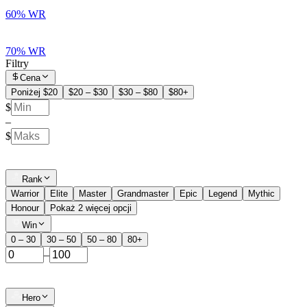
60% WR
70% WR
Filtry
Cena
Poniżej $20
$20 – $30
$30 – $80
$80+
$
–
$
Rank
Warrior
Elite
Master
Grandmaster
Epic
Legend
Mythic
Honour
Pokaż 2 więcej opcji
Win
0 – 30
30 – 50
50 – 80
80+
–
Hero