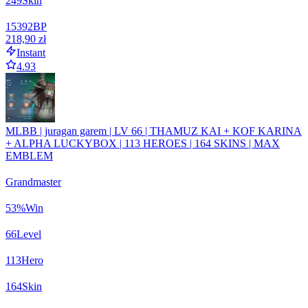
249
Skin
15392
BP
218,90 zł
Instant
4.93
MLBB | juragan garem | LV 66 | THAMUZ KAI + KOF KARINA
+ ALPHA LUCKYBOX | 113 HEROES | 164 SKINS | MAX
EMBLEM
Grandmaster
53
%
Win
66
Level
113
Hero
164
Skin