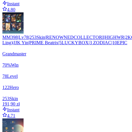
Instant
4.80
MM398|Lv78|253Skin|RENOWNEDCOLLECTORI|HIGHWR|2K
Ling)|JJK Yin|PRIME Beatrix|5LUCKYBOX|3 ZODIAC|10EPIC
Grandmaster
70
%
Win
78
Level
122
Hero
253
Skin
191,90 zł
Instant
4.71