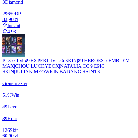
3
Diamond
29659
BP
83,90 zł
Instant
4.93
PL857|Lvl 49|EXPERT IV|126 SKIN|89 HEROES|5 EMBLEM
MAX|CHOU LUCKYBOX|NATALIA CC|9 EPIC
SKIN|JULIAN MEOWKIN|BADANG SAINTS
Grandmaster
51
%
Win
49
Level
89
Hero
126
Skin
60,90 zł