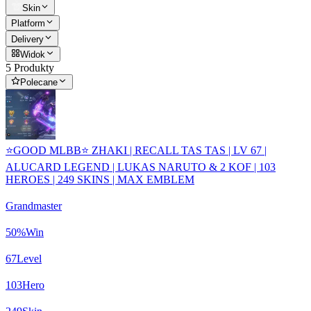
Skin
Platform
Delivery
Widok
5 Produkty
Polecane
⭐GOOD MLBB⭐ ZHAKI | RECALL TAS TAS | LV 67 |
ALUCARD LEGEND | LUKAS NARUTO & 2 KOF | 103
HEROES | 249 SKINS | MAX EMBLEM
Grandmaster
50
%
Win
67
Level
103
Hero