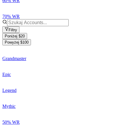
60% WR
70% WR
Filtry
Poniżej $20
Powyżej $100
Grandmaster
Epic
Legend
Mythic
50% WR