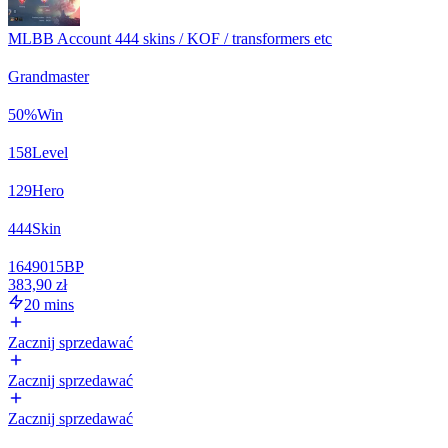
MLBB Account 444 skins / KOF / transformers etc
Grandmaster
50
%
Win
158
Level
129
Hero
444
Skin
1649015
BP
383,90 zł
20 mins
Zacznij sprzedawać
Zacznij sprzedawać
Zacznij sprzedawać