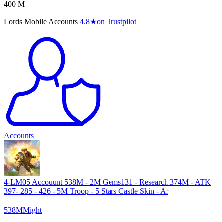
400 M
Lords Mobile Accounts
4.8
★
on Trustpilot
Accounts
4-LM05 Accouunt 538M - 2M Gems131 - Research 374M - ATK
397- 285 - 426 - 5M Troop - 5 Stars Castle Skin - Ar
538
M
Might