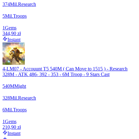
374
Mil.
Research
5
Mil.
Troops
1
Gems
344,90 zł
Instant
4-LM07 - Accouunt T5 540M ( Can Move to 1515 ) - Research
328M - ATK 486- 392 - 353 - 6M Troop - 9 Stars Cast
540
M
Might
328
Mil.
Research
6
Mil.
Troops
1
Gems
210,90 zł
Instant