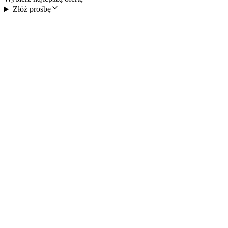
Złóż prośbę