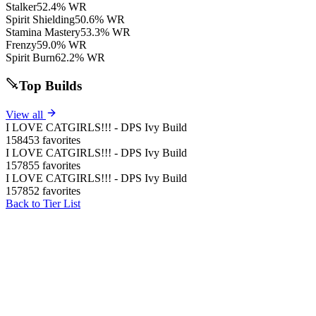
Stalker
52.4% WR
Spirit Shielding
50.6% WR
Stamina Mastery
53.3% WR
Frenzy
59.0% WR
Spirit Burn
62.2% WR
Top Builds
View all
I LOVE CATGIRLS!!! - DPS Ivy Build
158453 favorites
I LOVE CATGIRLS!!! - DPS Ivy Build
157855 favorites
I LOVE CATGIRLS!!! - DPS Ivy Build
157852 favorites
Back to Tier List