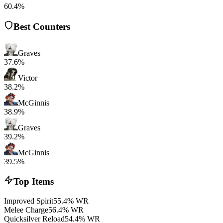
60.4%
Best Counters
Graves
37.6%
Victor
38.2%
McGinnis
38.9%
Graves
39.2%
McGinnis
39.5%
Top Items
Improved Spirit
55.4% WR
Melee Charge
56.4% WR
Quicksilver Reload
54.4% WR