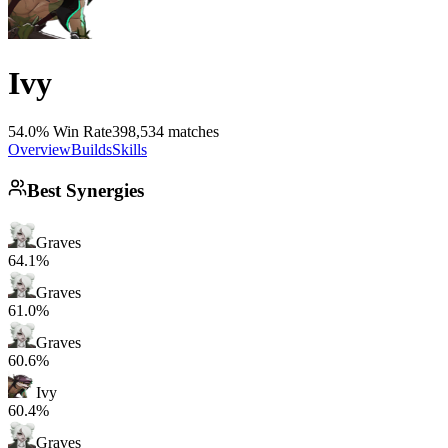
Ivy
54.0% Win Rate
398,534 matches
Overview
Builds
Skills
Best Synergies
Graves
64.1%
Graves
61.0%
Graves
60.6%
Ivy
60.4%
Graves