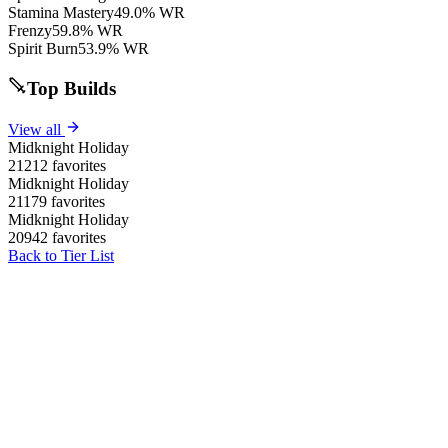
Stamina Mastery
49.0% WR
Frenzy
59.8% WR
Spirit Burn
53.9% WR
Top Builds
View all
Midknight Holiday
21212 favorites
Midknight Holiday
21179 favorites
Midknight Holiday
20942 favorites
Back to Tier List