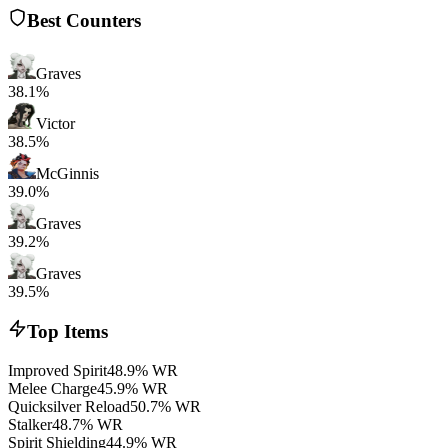
Best Counters
Graves
38.1%
Victor
38.5%
McGinnis
39.0%
Graves
39.2%
Graves
39.5%
Top Items
Improved Spirit
48.9% WR
Melee Charge
45.9% WR
Quicksilver Reload
50.7% WR
Stalker
48.7% WR
Spirit Shielding
44.9% WR