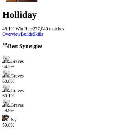
Holliday
48.1% Win Rate
277,040 matches
Overview
Builds
Skills
Best Synergies
Graves
64.2%
Graves
60.8%
Graves
60.1%
Graves
59.9%
Ivy
59.8%