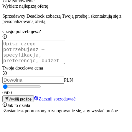
Złóż zamówienie
Wybierz najlepszą ofertę
Sprzedawcy Deadlock zobaczą Twoją prośbę i skontaktują się z
personalizowaną ofertą.
Czego potrzebujesz?
Twoja docelowa cena
PLN
0
500
Zacznij sprzedawać
Wyślij prośbę
Jak to działa
·
Zostaniesz poproszony o zalogowanie się, aby wysłać prośbę.