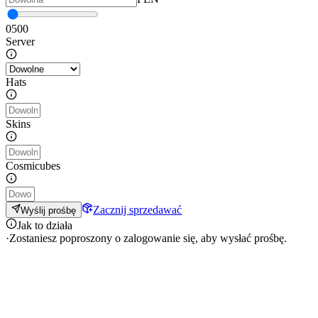
0
500
Server
Hats
Skins
Cosmicubes
Zacznij sprzedawać
Wyślij prośbę
Jak to działa
·
Zostaniesz poproszony o zalogowanie się, aby wysłać prośbę.