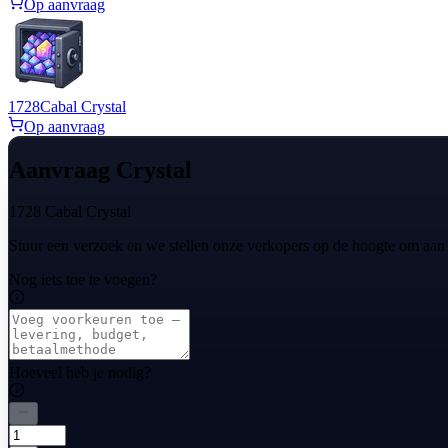
Op aanvraag
1728
Cabal Crystal
Op aanvraag
Aanvraag Crystal
1728 Cabal Crystal
Stuur een verzoek en we stellen onze verkopers op de hoogte om aan
Nog iets toe te voegen?
Hoeveel heb je nodig?