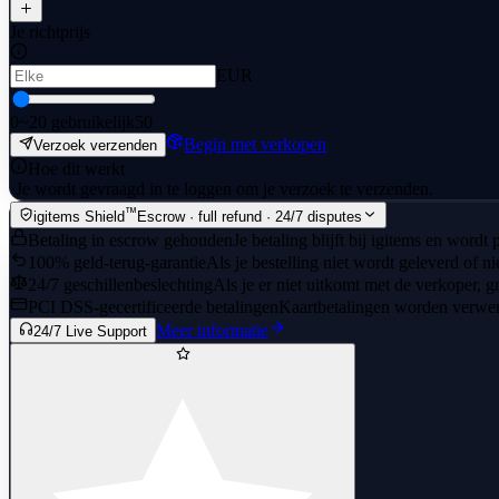
Je richtprijs
EUR
0
~20 gebruikelijk
50
Begin met verkopen
Verzoek verzenden
Hoe dit werkt
·
Je wordt gevraagd in te loggen om je verzoek te verzenden.
™
igitems Shield
Escrow · full refund · 24/7 disputes
Betaling in escrow gehouden
Je betaling blijft bij igitems en wordt
100% geld-terug-garantie
Als je bestelling niet wordt geleverd of n
24/7 geschillenbeslechting
Als je er niet uitkomt met de verkoper, gr
PCI DSS-gecertificeerde betalingen
Kaartbetalingen worden verwerk
Meer informatie
24/7 Live Support