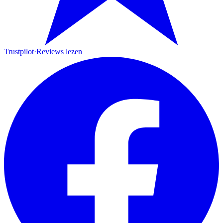
Trustpilot
·
Reviews lezen