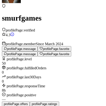
smurfgames
profilePage.verified
4.3
·
profilePage.memberSince March 2024
profilePage.message
profilePage.favorite
profilePage.message
profilePage.favorite
profilePage.level
50
profilePage.fulfilledOrders
0
profilePage.last30Days
0
profilePage.responseTime
8h
profilePage.positive
—
profilePage.offers
profilePage.ratings