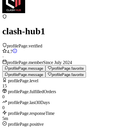
clash-hub1
profilePage.verified
4.7
·
profilePage.memberSince July 2024
profilePage.message
profilePage.favorite
profilePage.message
profilePage.favorite
profilePage.level
15
profilePage.fulfilledOrders
0
profilePage.last30Days
0
profilePage.responseTime
5m
profilePage.positive