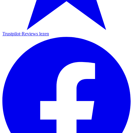
Trustpilot
·
Reviews lezen