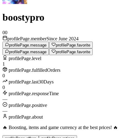
boostypro
00
profilePage.memberSince June 2024
profilePage.message
profilePage.favorite
profilePage.message
profilePage.favorite
profilePage.level
1
profilePage.fulfilledOrders
0
profilePage.last30Days
0
profilePage.responseTime
—
profilePage.positive
—
profilePage.about
🔥 Boosting, items and game currency at the best prices! 🔥