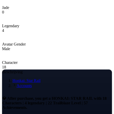
Jade
0
Legendary
4
Avatar Gender
Male
Character
18
Beschrijving
Honkai: Star Rail
Accounts
💎 After purchase, you get a HONKAI: STAR RAIL with 18
Characters | 4 legendary | 22 Trailblaze Level | 57
Achievements.