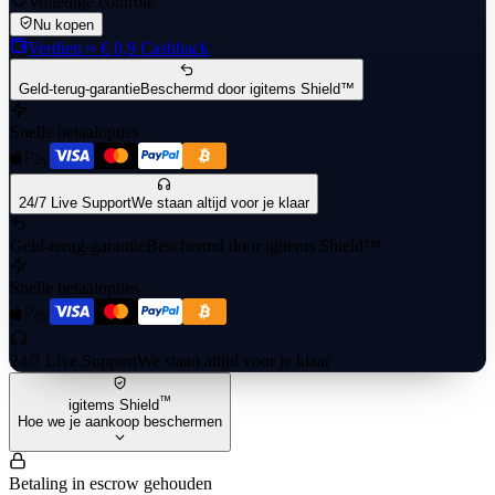
Volledige controle
Nu kopen
Verdien
≈ € 0,9
Cashback
Geld-terug-garantie
Beschermd door igitems Shield™
Snelle betaalopties
24/7 Live Support
We staan altijd voor je klaar
Geld-terug-garantie
Beschermd door igitems Shield™
Snelle betaalopties
24/7 Live Support
We staan altijd voor je klaar
™
igitems Shield
Hoe we je aankoop beschermen
Betaling in escrow gehouden