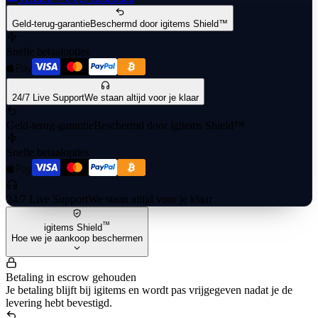
Geld-terug-garantie
Beschermd door igitems Shield™
Snelle betaalopties
24/7 Live Support
We staan altijd voor je klaar
Geld-terug-garantie
Beschermd door igitems Shield™
Snelle betaalopties
24/7 Live Support
We staan altijd voor je klaar
™
igitems Shield
Hoe we je aankoop beschermen
Betaling in escrow gehouden
Je betaling blijft bij igitems en wordt pas vrijgegeven nadat je de
levering hebt bevestigd.