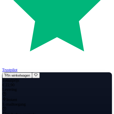
Trustpilot
In winkelwagen
Totaalprijs
€ 22,90
Levering
Instant
E-mailtoegang