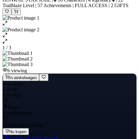
Trailblaze Level | 57 Achievements | FULL ACCESS | 2 GIFTS
1 / 3
6
viewing
In winkelwagen
Totaalprijs
€ 22,90
Levering
Instant
E-mailtoegang
Volledige controle
Nu kopen
Verdien
≈ € 0,9
Cashback