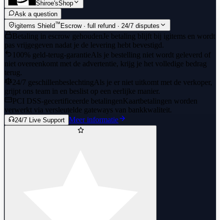
Shiroe'sShop
Ask a question
™
igitems Shield
Escrow · full refund · 24/7 disputes
Betaling in escrow gehouden
Je betaling blijft bij igitems en wordt
pas vrijgegeven nadat je de levering hebt bevestigd.
100% geld-terug-garantie
Als je bestelling niet wordt geleverd of
niet overeenkomt met de advertentie, krijg je het volledige bedrag
terug.
24/7 geschillenbeslechting
Als je er niet uitkomt met de verkoper,
grijpt ons team in en beslist op een eerlijke manier.
PCI DSS-gecertificeerde betalingen
Kaartbetalingen worden
verwerkt via versleutelde gateways van bankkwaliteit.
Meer informatie
24/7 Live Support