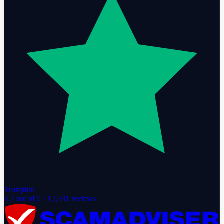
Trustpilot
4.7
out of 5 ·
12,431
reviews