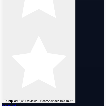
Trustpilot
12,431 reviews · ScamAdviser 100/100
Excellent