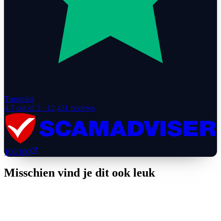
Trustpilot
4.7
out of 5 ·
12,431
reviews
100
/100
Misschien vind je dit ook leuk