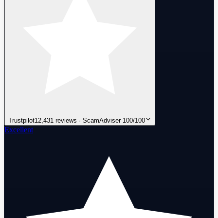
Trustpilot
12,431 reviews · ScamAdviser 100/100
Excellent