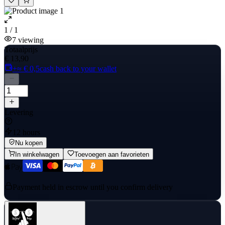
1 / 1
7
viewing
Totaalprijs
€ 13,90
+≈ € 0,5
cash back to your wallet
Levering
12 hours
Nu kopen
In winkelwagen
Toevoegen aan favorieten
Payment held in escrow until you confirm delivery