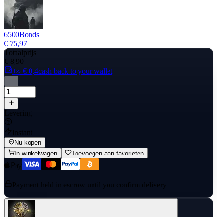
6500
Bonds
€ 75,97
Totaalprijs
€ 8,90
+≈ € 0,4
cash back to your wallet
Levering
Instant
Nu kopen
In winkelwagen
Toevoegen aan favorieten
Payment held in escrow until you confirm delivery