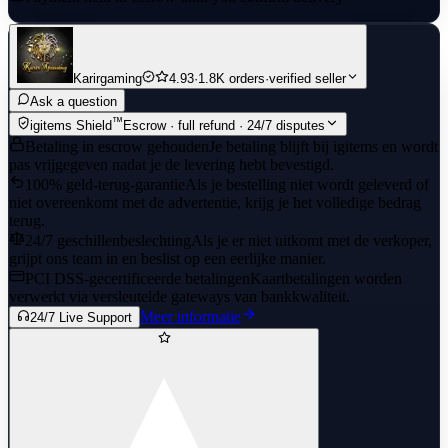
Karirgaming
4.93
·
1.8K orders
·
verified seller
Ask a question
™
igitems Shield
Escrow · full refund · 24/7 disputes
Betaling in escrow gehouden
Je betaling blijft bij igitems en wordt
pas vrijgegeven nadat je de levering hebt bevestigd.
100% geld-terug-garantie
Als je bestelling niet wordt geleverd of
niet overeenkomt met de advertentie, krijg je het volledige bedrag
terug.
24/7 geschillenbeslechting
Als je er niet uitkomt met de verkoper,
grijpt ons team in en beslist op een eerlijke manier.
PCI DSS-gecertificeerde betalingen
Kaartbetalingen worden
verwerkt via versleutelde gateways van bankkwaliteit.
Meer informatie
24/7 Live Support