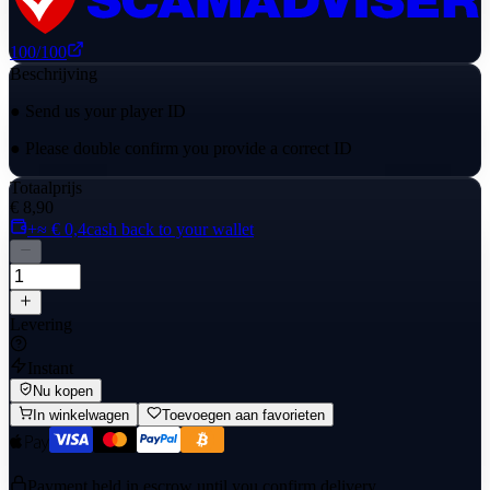
100
/100
Beschrijving
● Send us your player ID
● Please double confirm you provide a correct ID
Totaalprijs
€ 8,90
+≈ € 0,4
cash back to your wallet
Levering
Instant
Nu kopen
In winkelwagen
Toevoegen aan favorieten
Payment held in escrow until you confirm delivery