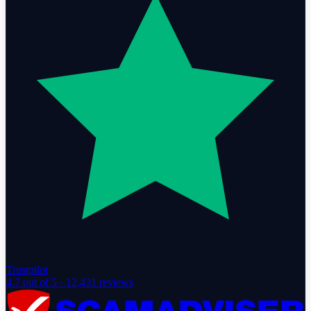
Trustpilot
4.7
out of 5 ·
12,431
reviews