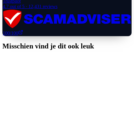
Trustpilot
4.7
out of 5 ·
12,431
reviews
100
/100
Misschien vind je dit ook leuk