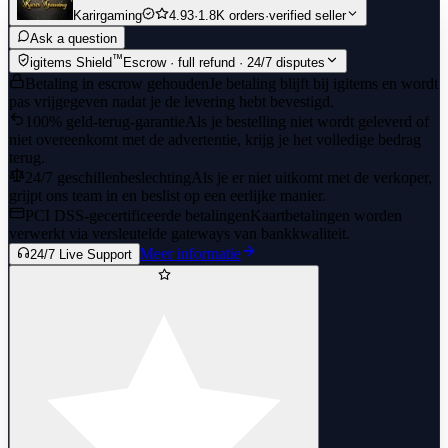
Karirgaming
4.93
·
1.8K orders
·
verified seller
Ask a question
™
igitems Shield
Escrow · full refund · 24/7 disputes
Betaling in escrow gehouden
Je betaling blijft bij igitems en wordt
pas vrijgegeven nadat je de levering hebt bevestigd.
100% geld-terug-garantie
Als je bestelling niet wordt geleverd of
niet overeenkomt met de advertentie, krijg je het volledige bedrag
terug.
24/7 geschillenbeslechting
Als je er niet uitkomt met de verkoper,
grijpt ons team in en beslist op een eerlijke manier.
PCI DSS-gecertificeerde betalingen
Kaartbetalingen worden
verwerkt via versleutelde gateways van bankkwaliteit.
Meer informatie
24/7 Live Support