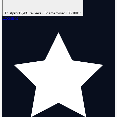
Trustpilot
12,431 reviews · ScamAdviser 100/100
Excellent