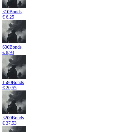
310
Bonds
€ 6,25
630
Bonds
€ 8,93
1580
Bonds
€ 20,55
3200
Bonds
€ 37,53