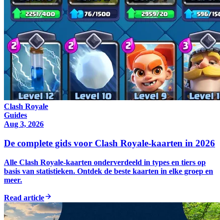
Clash Royale
Guides
Aug 3, 2026
De complete gids voor Clash Royale-kaarten in 2026
Alle Clash Royale-kaarten onderverdeeld in types en tiers op
basis van statistieken. Ontdek de beste kaarten in elke groep en
meer.
Read article