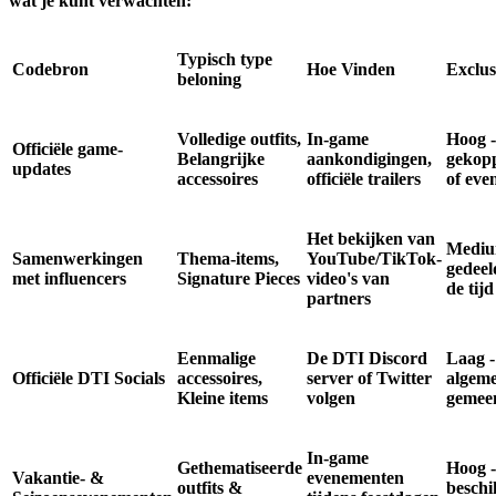
wat je kunt verwachten:
Typisch type
Codebron
Hoe Vinden
Exclus
beloning
Volledige outfits,
In-game
Hoog 
Officiële game-
Belangrijke
aankondigingen,
gekopp
updates
accessoires
officiële trailers
of eve
Het bekijken van
Mediu
Samenwerkingen
Thema-items,
YouTube/TikTok-
gedeel
met influencers
Signature Pieces
video's van
de tijd
partners
Eenmalige
De DTI Discord
Laag -
Officiële DTI Socials
accessoires,
server of Twitter
algem
Kleine items
volgen
gemee
In-game
Gethematiseerde
Hoog -
Vakantie- &
evenementen
outfits &
beschi