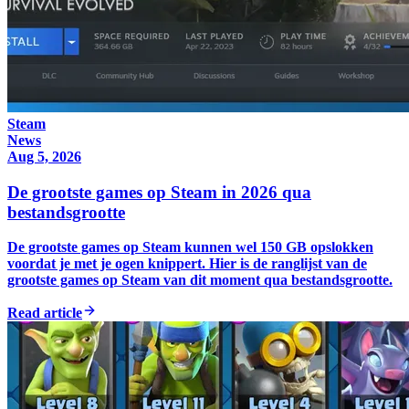
Steam
News
Aug 5, 2026
De grootste games op Steam in 2026 qua
bestandsgrootte
De grootste games op Steam kunnen wel 150 GB opslokken
voordat je met je ogen knippert. Hier is de ranglijst van de
grootste games op Steam van dit moment qua bestandsgrootte.
Read article