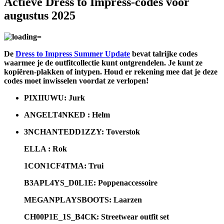
Actieve Dress to Impress-codes voor
augustus 2025
De
Dress to Impress Summer Update
bevat talrijke codes
waarmee je de outfitcollectie kunt ontgrendelen. Je kunt ze
kopiëren-plakken of intypen. Houd er rekening mee dat je deze
codes moet inwisselen voordat ze verlopen!
PIXIIUWU:
Jurk
ANGELT4NKED :
Helm
3NCHANTEDD1ZZY:
Toverstok
ELLA :
Rok
1CON1CF4TMA:
Trui
B3APL4YS_D0L1E:
Poppenaccessoire
MEGANPLAYSBOOTS:
Laarzen
CH00P1E_1S_B4CK:
Streetwear outfit set