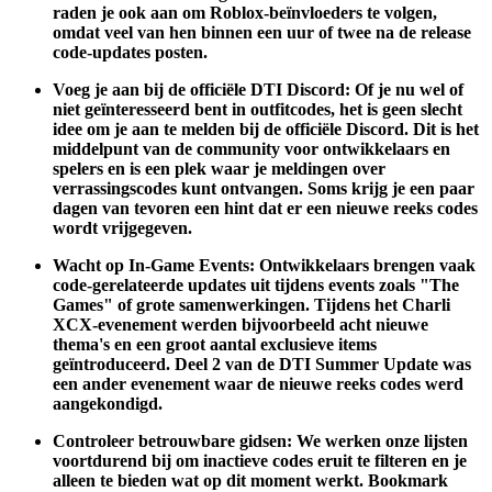
raden je ook aan om Roblox-beïnvloeders te volgen,
omdat veel van hen binnen een uur of twee na de release
code-updates posten.
Voeg je aan bij de officiële DTI Discord:
Of je nu wel of
niet geïnteresseerd bent in outfitcodes, het is geen slecht
idee om je aan te melden bij de officiële Discord. Dit is het
middelpunt van de community voor ontwikkelaars en
spelers en is een plek waar je meldingen over
verrassingscodes kunt ontvangen. Soms krijg je een paar
dagen van tevoren een hint dat er een nieuwe reeks codes
wordt vrijgegeven.
Wacht op In-Game Events:
Ontwikkelaars brengen vaak
code-gerelateerde updates uit tijdens events zoals "The
Games" of grote samenwerkingen. Tijdens het Charli
XCX-evenement werden bijvoorbeeld acht nieuwe
thema's en een groot aantal exclusieve items
geïntroduceerd. Deel 2 van de DTI Summer Update was
een ander evenement waar de nieuwe reeks codes werd
aangekondigd.
Controleer betrouwbare gidsen:
We werken onze lijsten
voortdurend bij om inactieve codes eruit te filteren en je
alleen te bieden wat op dit moment werkt. Bookmark