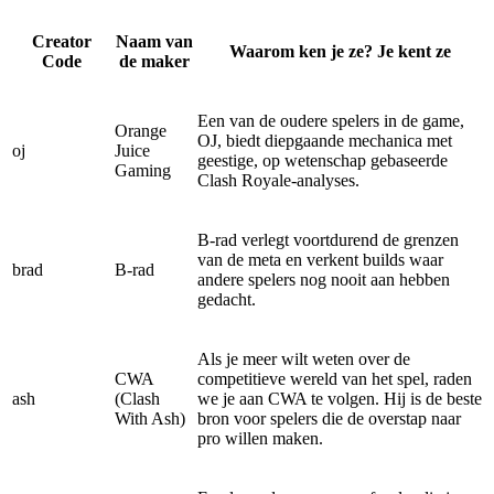
Creator
Naam van
Waarom ken je ze? Je kent ze
Code
de maker
Een van de oudere spelers in de game,
Orange
OJ, biedt diepgaande mechanica met
oj
Juice
geestige, op wetenschap gebaseerde
Gaming
Clash Royale-analyses.
B-rad verlegt voortdurend de grenzen
van de meta en verkent builds waar
brad
B-rad
andere spelers nog nooit aan hebben
gedacht.
Als je meer wilt weten over de
CWA
competitieve wereld van het spel, raden
ash
(Clash
we je aan CWA te volgen. Hij is de beste
With Ash)
bron voor spelers die de overstap naar
pro willen maken.