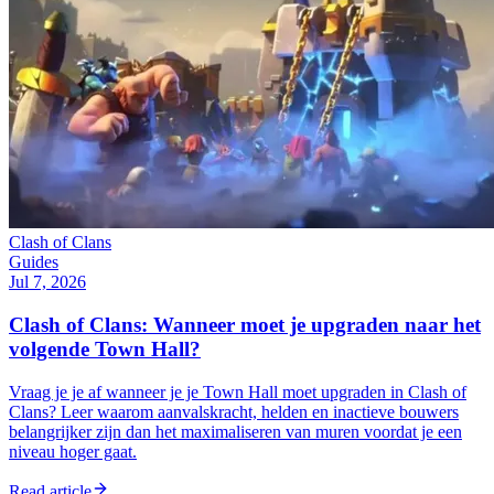
Clash of Clans
Guides
Jul 7, 2026
Clash of Clans: Wanneer moet je upgraden naar het
volgende Town Hall?
Vraag je je af wanneer je je Town Hall moet upgraden in Clash of
Clans? Leer waarom aanvalskracht, helden en inactieve bouwers
belangrijker zijn dan het maximaliseren van muren voordat je een
niveau hoger gaat.
Read article