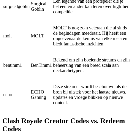
Een legende van een profspeler die je
Surgical
surgicalgoblin
het een en ander kan leren over high-tier
Goblin
competitie.
MOLT is nog zo'n veteraan die al sinds
de begindagen meedraait. Hij heeft een
molt
MOLT
ongeëvenaarde kennis van elke meta en
biedt fantastische inzichten.
Bekend om zijn boeiende streams en zijn
bentimm1
BenTimm1
beheersing van een breed scala aan
deckarchetypen.
Deze streamer wordt beschouwd als de
ECHO
bron bij uitstek voor het laatste nieuws,
echo
Gaming
updates en vroege blikken op nieuwe
content.
Clash Royale Creator Codes vs. Redeem
Codes