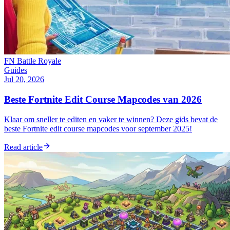
FN Battle Royale
Guides
Jul 20, 2026
Beste Fortnite Edit Course Mapcodes van 2026
Klaar om sneller te editen en vaker te winnen? Deze gids bevat de
beste Fortnite edit course mapcodes voor september 2025!
Read article