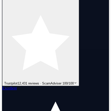
Trustpilot
12,431 reviews · ScamAdviser 100/100
Excellent