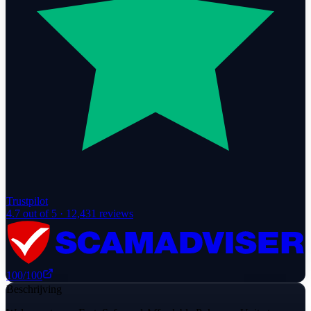
Trustpilot
4.7
out of 5 ·
12,431
reviews
100
/100
Beschrijving