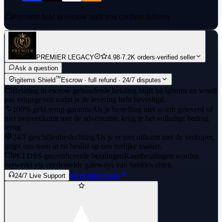
Payment held in escrow until you confirm delivery
PREMIER LEGACY
4.98
·
7.2K orders
·
verified seller
Ask a question
™
igitems Shield
Escrow · full refund · 24/7 disputes
Betaling in escrow gehouden
Je betaling blijft bij igitems en wordt
pas vrijgegeven nadat je de levering hebt bevestigd.
100% geld-terug-garantie
Als je bestelling niet wordt geleverd of
niet overeenkomt met de advertentie, krijg je het volledige bedrag
terug.
24/7 geschillenbeslechting
Als je er niet uitkomt met de verkoper,
grijpt ons team in en beslist op een eerlijke manier.
PCI DSS-gecertificeerde betalingen
Kaartbetalingen worden
verwerkt via versleutelde gateways van bankkwaliteit.
Meer informatie
24/7 Live Support