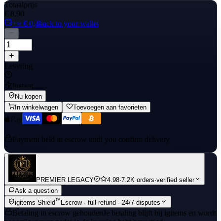
Totaalprijs
€ 8,90
+≈ € 0,4
back to your wallet
Levering
Instant
Nu kopen
In winkelwagen
Toevoegen aan favorieten
Payment held in escrow until you confirm delivery
PREMIER LEGACY
4.98
·
7.2K orders
·
verified seller
Ask a question
™
igitems Shield
Escrow · full refund · 24/7 disputes
Betaling in escrow gehouden
Je betaling blijft bij igitems en wordt