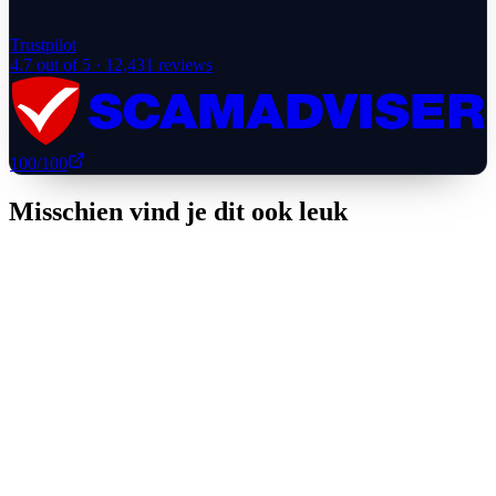
Trustpilot
4.7
out of 5 ·
12,431
reviews
100
/100
Misschien vind je dit ook leuk