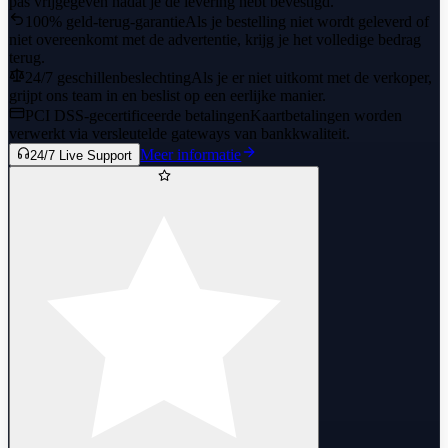
pas vrijgegeven nadat je de levering hebt bevestigd.
100% geld-terug-garantie
Als je bestelling niet wordt geleverd of
niet overeenkomt met de advertentie, krijg je het volledige bedrag
terug.
24/7 geschillenbeslechting
Als je er niet uitkomt met de verkoper,
grijpt ons team in en beslist op een eerlijke manier.
PCI DSS-gecertificeerde betalingen
Kaartbetalingen worden
verwerkt via versleutelde gateways van bankkwaliteit.
Meer informatie
24/7 Live Support