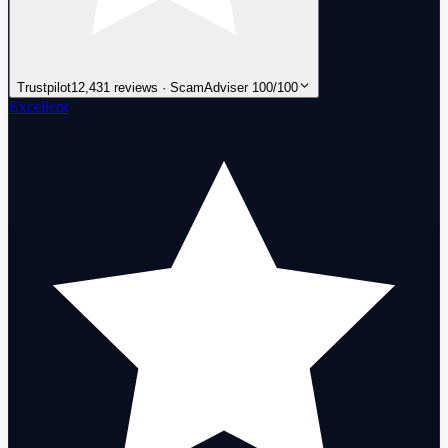
Trustpilot
12,431 reviews · ScamAdviser 100/100
Excellent