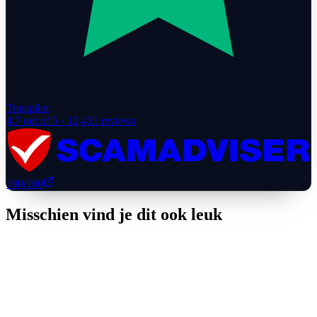
Trustpilot
4.7
out of 5 ·
12,431
reviews
100
/100
Misschien vind je dit ook leuk