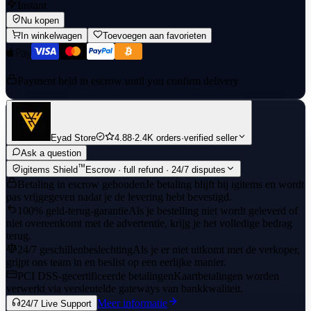
Instant
Nu kopen
In winkelwagen
Toevoegen aan favorieten
Payment held in escrow until you confirm delivery
Eyad Store
4.88
·
2.4K orders
·
verified seller
Ask a question
™
igitems Shield
Escrow · full refund · 24/7 disputes
Betaling in escrow gehouden
Je betaling blijft bij igitems en wordt
pas vrijgegeven nadat je de levering hebt bevestigd.
100% geld-terug-garantie
Als je bestelling niet wordt geleverd of
niet overeenkomt met de advertentie, krijg je het volledige bedrag
terug.
24/7 geschillenbeslechting
Als je er niet uitkomt met de verkoper,
grijpt ons team in en beslist op een eerlijke manier.
PCI DSS-gecertificeerde betalingen
Kaartbetalingen worden
verwerkt via versleutelde gateways van bankkwaliteit.
Meer informatie
24/7 Live Support