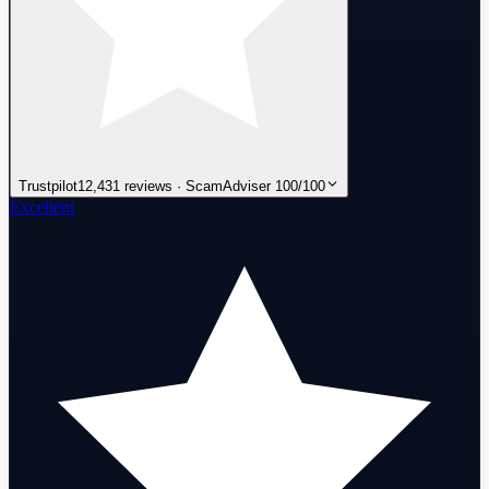
Trustpilot
12,431 reviews · ScamAdviser 100/100
Excellent