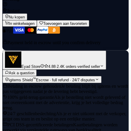
Instant
Nu kopen
In winkelwagen
Toevoegen aan favorieten
Payment held in escrow until you confirm delivery
Eyad Store
4.88
·
2.4K orders
·
verified seller
Ask a question
™
igitems Shield
Escrow · full refund · 24/7 disputes
Betaling in escrow gehouden
Je betaling blijft bij igitems en wordt
pas vrijgegeven nadat je de levering hebt bevestigd.
100% geld-terug-garantie
Als je bestelling niet wordt geleverd of
niet overeenkomt met de advertentie, krijg je het volledige bedrag
terug.
24/7 geschillenbeslechting
Als je er niet uitkomt met de verkoper,
grijpt ons team in en beslist op een eerlijke manier.
PCI DSS-gecertificeerde betalingen
Kaartbetalingen worden
verwerkt via versleutelde gateways van bankkwaliteit.