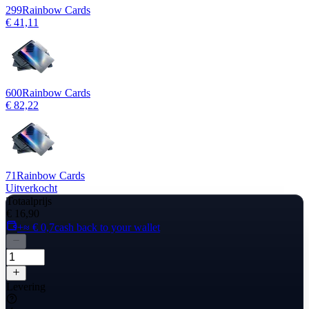
299
Rainbow Cards
€ 41,11
600
Rainbow Cards
€ 82,22
71
Rainbow Cards
Uitverkocht
Totaalprijs
€ 16,90
+≈ € 0,7
cash back to your wallet
Levering