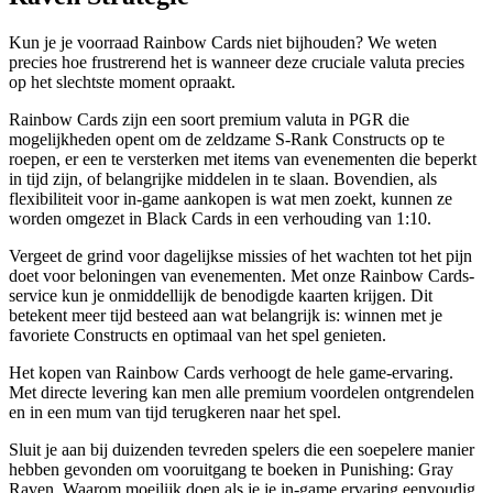
Kun je je voorraad Rainbow Cards niet bijhouden? We weten
precies hoe frustrerend het is wanneer deze cruciale valuta precies
op het slechtste moment opraakt.
Rainbow Cards zijn een soort premium valuta in PGR die
mogelijkheden opent om de zeldzame S-Rank Constructs op te
roepen, er een te versterken met items van evenementen die beperkt
in tijd zijn, of belangrijke middelen in te slaan. Bovendien, als
flexibiliteit voor in-game aankopen is wat men zoekt, kunnen ze
worden omgezet in Black Cards in een verhouding van 1:10.
Vergeet de grind voor dagelijkse missies of het wachten tot het pijn
doet voor beloningen van evenementen. Met onze Rainbow Cards-
service kun je onmiddellijk de benodigde kaarten krijgen. Dit
betekent meer tijd besteed aan wat belangrijk is: winnen met je
favoriete Constructs en optimaal van het spel genieten.
Het kopen van Rainbow Cards verhoogt de hele game-ervaring.
Met directe levering kan men alle premium voordelen ontgrendelen
en in een mum van tijd terugkeren naar het spel.
Sluit je aan bij duizenden tevreden spelers die een soepelere manier
hebben gevonden om vooruitgang te boeken in Punishing: Gray
Raven. Waarom moeilijk doen als je je in-game ervaring eenvoudig