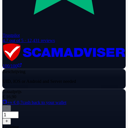
Trustpilot
4.7
out of 5 ·
12,431
reviews
100
/100
Beschrijving
UID, IOS or Android and Server needed
Totaalprijs
€ 16,90
+≈ € 0,7
cash back to your wallet
Levering