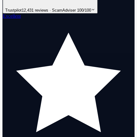
Trustpilot
12,431 reviews · ScamAdviser 100/100
Excellent