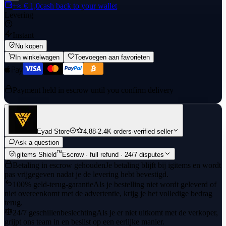
+≈ € 1,0
cash back to your wallet
Levering
Instant
Nu kopen
In winkelwagen
Toevoegen aan favorieten
Payment held in escrow until you confirm delivery
Eyad Store
4.88
·
2.4K orders
·
verified seller
Ask a question
™
igitems Shield
Escrow · full refund · 24/7 disputes
Betaling in escrow gehouden
Je betaling blijft bij igitems en wordt
pas vrijgegeven nadat je de levering hebt bevestigd.
100% geld-terug-garantie
Als je bestelling niet wordt geleverd of
niet overeenkomt met de advertentie, krijg je het volledige bedrag
terug.
24/7 geschillenbeslechting
Als je er niet uitkomt met de verkoper,
grijpt ons team in en beslist op een eerlijke manier.