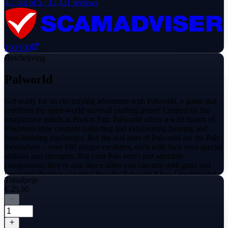
4.7
out of 5 ·
12,431
reviews
100
/100
Beschrijving
Palworld
Get ready for an electrifying adventure with Palworld, a game that
redefines the open-world survival crafting genre! Created by the
imaginative minds at Pocket Pair, Palworld offers a wild fusion of
Pokémon-style creature collecting and exhilarating farming and
base-building mechanics. But the real stars of Palworld are the Pals
themselves – over 100 unique creatures, each with their own special
abilities and strengths. But your Pals aren't just adorable
companions; they're also fierce allies you can arm with guns and
bring into the heat of battle! Buy the Palworld Xbox Live key and
Totaalprijs
join millions of players, crazy about this Pokemon-inspired
€ 25,90
adventure!