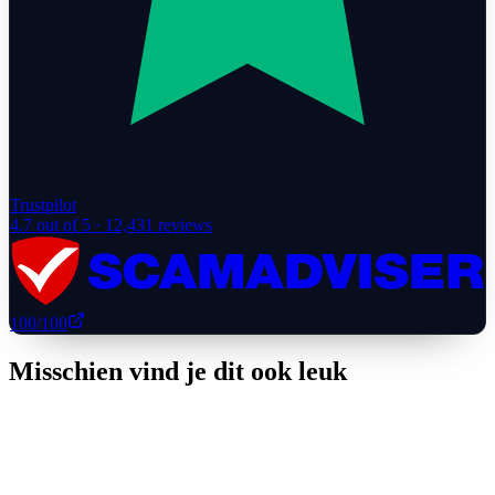
Trustpilot
4.7
out of 5 ·
12,431
reviews
100
/100
Misschien vind je dit ook leuk