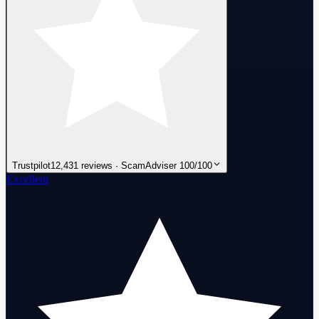
Trustpilot
12,431 reviews · ScamAdviser 100/100
Excellent