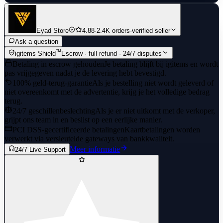
Eyad Store
4.88
·
2.4K orders
·
verified seller
Ask a question
™
igitems Shield
Escrow · full refund · 24/7 disputes
Betaling in escrow gehouden
Je betaling blijft bij igitems en wordt
pas vrijgegeven nadat je de levering hebt bevestigd.
100% geld-terug-garantie
Als je bestelling niet wordt geleverd of
niet overeenkomt met de advertentie, krijg je het volledige bedrag
terug.
24/7 geschillenbeslechting
Als je er niet uitkomt met de verkoper,
grijpt ons team in en beslist op een eerlijke manier.
PCI DSS-gecertificeerde betalingen
Kaartbetalingen worden
verwerkt via versleutelde gateways van bankkwaliteit.
Meer informatie
24/7 Live Support