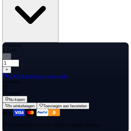
Totaalprijs
€ 25,90
+≈ € 1,0
cash back to your wallet
Levering
Instant
Nu kopen
In winkelwagen
Toevoegen aan favorieten
Payment held in escrow until you confirm delivery