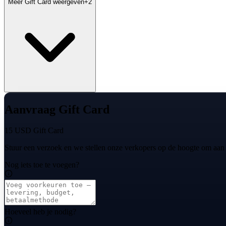
Meer Gift Card weergeven
+
2
Aanvraag Gift Card
15 USD Gift Card
Stuur een verzoek en we stellen onze verkopers op de hoogte om aan
Nog iets toe te voegen?
Hoeveel heb je nodig?