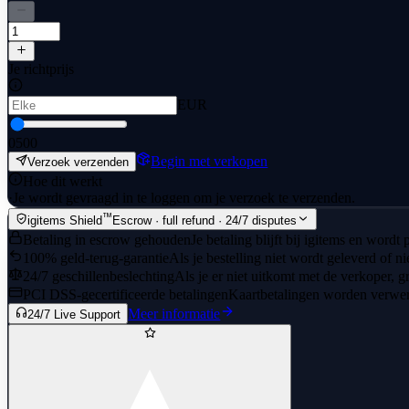
Je richtprijs
EUR
0
500
Begin met verkopen
Verzoek verzenden
Hoe dit werkt
·
Je wordt gevraagd in te loggen om je verzoek te verzenden.
™
igitems Shield
Escrow · full refund · 24/7 disputes
Betaling in escrow gehouden
Je betaling blijft bij igitems en wordt
100% geld-terug-garantie
Als je bestelling niet wordt geleverd of n
24/7 geschillenbeslechting
Als je er niet uitkomt met de verkoper, gr
PCI DSS-gecertificeerde betalingen
Kaartbetalingen worden verwerk
Meer informatie
24/7 Live Support