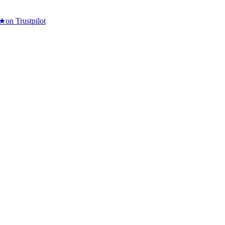
★
on Trustpilot