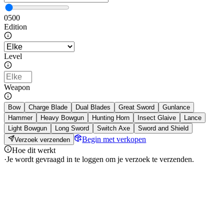
0
500
Edition
Level
Weapon
Bow
Charge Blade
Dual Blades
Great Sword
Gunlance
Hammer
Heavy Bowgun
Hunting Horn
Insect Glaive
Lance
Light Bowgun
Long Sword
Switch Axe
Sword and Shield
Begin met verkopen
Verzoek verzenden
Hoe dit werkt
·
Je wordt gevraagd in te loggen om je verzoek te verzenden.