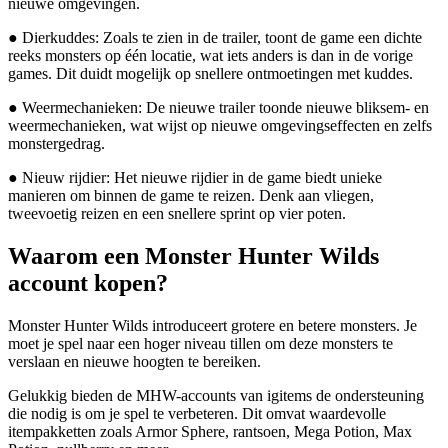
nieuwe omgevingen.
● Dierkuddes: Zoals te zien in de trailer, toont de game een dichte
reeks monsters op één locatie, wat iets anders is dan in de vorige
games. Dit duidt mogelijk op snellere ontmoetingen met kuddes.
● Weermechanieken: De nieuwe trailer toonde nieuwe bliksem- en
weermechanieken, wat wijst op nieuwe omgevingseffecten en zelfs
monstergedrag.
● Nieuw rijdier: Het nieuwe rijdier in de game biedt unieke
manieren om binnen de game te reizen. Denk aan vliegen,
tweevoetig reizen en een snellere sprint op vier poten.
Waarom een Monster Hunter Wilds
account kopen?
Monster Hunter Wilds introduceert grotere en betere monsters. Je
moet je spel naar een hoger niveau tillen om deze monsters te
verslaan en nieuwe hoogten te bereiken.
Gelukkig bieden de MHW-accounts van igitems de ondersteuning
die nodig is om je spel te verbeteren. Dit omvat waardevolle
itempakketten zoals Armor Sphere, rantsoen, Mega Potion, Max