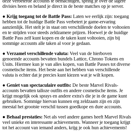
deze verbeterde accounts te bemachtigen, spring je over de lagere
divisies heen en beland je direct in de beste matches op je server.
●
Krijg toegang tot de Battle Pass:
Laten we eerlijk zijn: toegang
hebben tot de huidige Battle Pass verbetert je game-ervaring
aanzienlijk. Het stelt je in staat om verschillende doelen te voltooien
en te strijden voor steeds zeldzamere prijzen. Hoewel je de huidige
Battle Pass zelf kunt kopen en de taken kunt voltooien, zijn bij
sommige accounts alle taken al voor je gedaan.
●
Verzamel verschillende valuta:
Veel van de hierboven
genoemde accounts bevatten bundels Lattice, Chrono Tokens en
Units. Hiermee kun je van alles kopen, van Battle Passes tot diverse
cosmetische items. Het beste aan het hebben van verschillende
valuta is echter dat je precies kunt kiezen wat je wilt kopen.
●
Geniet van spectaculaire outfits:
De beste Marvel Rivals-
accounts bevatten talloze outfits en andere cosmetische items. Je
krijgt mogelijk ook sprays en andere extra's die je in de game kunt
gebruiken. Sommige hiervan kunnen erg zeldzaam zijn en zijn
meestal het grootste verschil tussen goedkope en dure accounts.
●
Behaal prestaties:
Net als veel andere games heeft Marvel Rivals
veel unieke en interessante achievements. Wanneer je toegang krijgt
tot het account van iemand anders, krijg je ook hun achievements!