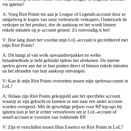
via igitems?
A: Voeg Riot Points toe aan je League of Legends-account door ze
simpelweg te kopen van onze vertrouwde verkopers. Onderzoek de
verkoper en het product, doe de aankoop en het wordt binnen
enkele minuten op je account gestort. Zo eenvoudig is het!
V: Hoe lang duurt het voordat mijn LoL-account is gecrediteerd met
mijn Riot Points?
A: Dit hangt af van welk opwaardeerpakket en welke
betaalmethode je hebt gebruikt tijdens het afrekenen. De meeste
spelers geven aan dat ze hun punten direct of binnen enkele minuten
na het afronden van hun aankoop ontvangen.
V: Kan ik mijn Riot Points overzetten tussen mijn spelersaccounts in
LoL?
A: Helaas zijn Riot Points gekoppeld aan het specifieke account
waarop ze zijn gekocht en kunnen ze niet naar een ander account
worden overgezet. Met de geweldige prijzen voor RP top-ups bij
igitems kun je het je echter veroorloven om je LoL-account of
smurf-account te voorzien van voldoende RP.
V: Zijn er verschillen tussen Blue Essence en Riot Points in LoL?