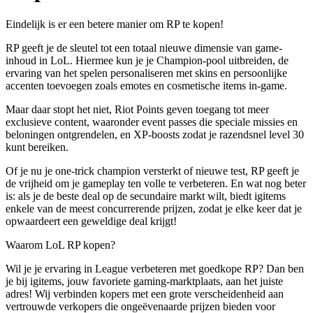
Eindelijk is er een betere manier om RP te kopen!
RP geeft je de sleutel tot een totaal nieuwe dimensie van game-
inhoud in LoL. Hiermee kun je je Champion-pool uitbreiden, de
ervaring van het spelen personaliseren met skins en persoonlijke
accenten toevoegen zoals emotes en cosmetische items in-game.
Maar daar stopt het niet, Riot Points geven toegang tot meer
exclusieve content, waaronder event passes die speciale missies en
beloningen ontgrendelen, en XP-boosts zodat je razendsnel level 30
kunt bereiken.
Of je nu je one-trick champion versterkt of nieuwe test, RP geeft je
de vrijheid om je gameplay ten volle te verbeteren. En wat nog beter
is: als je de beste deal op de secundaire markt wilt, biedt igitems
enkele van de meest concurrerende prijzen, zodat je elke keer dat je
opwaardeert een geweldige deal krijgt!
Waarom LoL RP kopen?
Wil je je ervaring in League verbeteren met goedkope RP? Dan ben
je bij igitems, jouw favoriete gaming-marktplaats, aan het juiste
adres! Wij verbinden kopers met een grote verscheidenheid aan
vertrouwde verkopers die ongeëvenaarde prijzen bieden voor