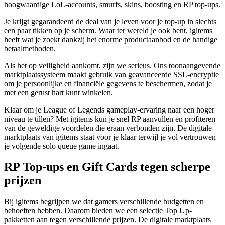
hoogwaardige LoL-accounts, smurfs, skins, boosting en RP top-ups.
Je krijgt gegarandeerd de deal van je leven voor je top-up in slechts
een paar tikken op je scherm. Waar ter wereld je ook bent, igitems
heeft wat je zoekt dankzij het enorme productaanbod en de handige
betaalmethoden.
Als het op veiligheid aankomt, zijn we serieus. Ons toonaangevende
marktplaatssysteem maakt gebruik van geavanceerde SSL-encryptie
om je persoonlijke en financiële gegevens te beschermen, zodat je
met een gerust hart kunt winkelen.
Klaar om je League of Legends gameplay-ervaring naar een hoger
niveau te tillen? Met igitems kun je snel RP aanvullen en profiteren
van de geweldige voordelen die eraan verbonden zijn. De digitale
marktplaats van igitems staat voor je klaar terwijl je vol vertrouwen
je volgende solo queue game ingaat.
RP Top-ups en Gift Cards tegen scherpe
prijzen
Bij igitems begrijpen we dat gamers verschillende budgetten en
behoeften hebben. Daarom bieden we een selectie Top Up-
pakketten aan tegen verschillende prijzen. De digitale marktplaats