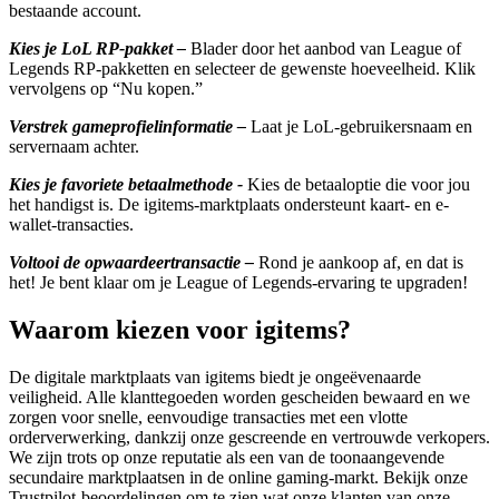
bestaande account.
Kies je LoL RP-pakket –
Blader door het aanbod van League of
Legends RP-pakketten en selecteer de gewenste hoeveelheid. Klik
vervolgens op “Nu kopen.”
Verstrek gameprofielinformatie –
Laat je LoL-gebruikersnaam en
servernaam achter.
Kies je favoriete betaalmethode -
Kies de betaaloptie die voor jou
het handigst is. De igitems-marktplaats ondersteunt kaart- en e-
wallet-transacties.
Voltooi de opwaardeertransactie –
Rond je aankoop af, en dat is
het! Je bent klaar om je League of Legends-ervaring te upgraden!
Waarom kiezen voor igitems?
De digitale marktplaats van igitems biedt je ongeëvenaarde
veiligheid. Alle klanttegoeden worden gescheiden bewaard en we
zorgen voor snelle, eenvoudige transacties met een vlotte
orderverwerking, dankzij onze gescreende en vertrouwde verkopers.
We zijn trots op onze reputatie als een van de toonaangevende
secundaire marktplaatsen in de online gaming-markt. Bekijk onze
Trustpilot-beoordelingen om te zien wat onze klanten van onze