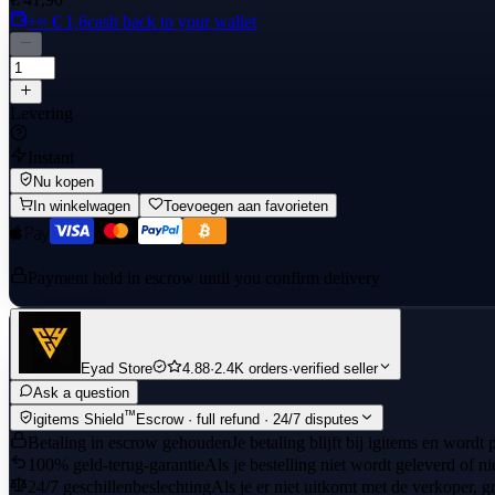
+≈ € 1,6
cash back to your wallet
Levering
Instant
Nu kopen
In winkelwagen
Toevoegen aan favorieten
Payment held in escrow until you confirm delivery
Eyad Store
4.88
·
2.4K orders
·
verified seller
Ask a question
™
igitems Shield
Escrow · full refund · 24/7 disputes
Betaling in escrow gehouden
Je betaling blijft bij igitems en wordt
100% geld-terug-garantie
Als je bestelling niet wordt geleverd of n
24/7 geschillenbeslechting
Als je er niet uitkomt met de verkoper, gr