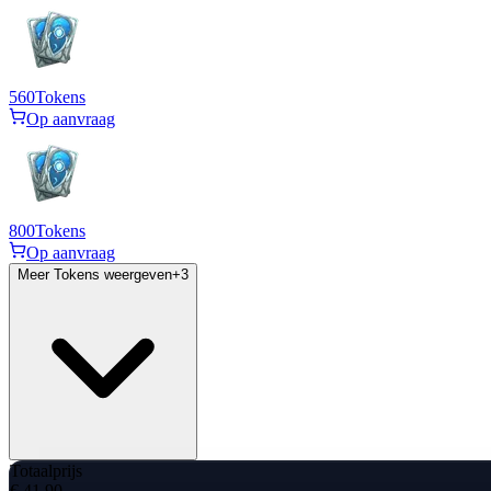
560
Tokens
Op aanvraag
800
Tokens
Op aanvraag
Meer Tokens weergeven
+
3
Totaalprijs
€ 41,90