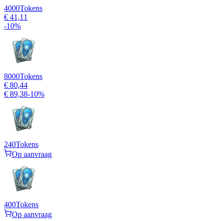
4000
Tokens
€ 41,11
-
10
%
8000
Tokens
€ 80,44
€ 89,38
-
10
%
240
Tokens
Op aanvraag
400
Tokens
Op aanvraag