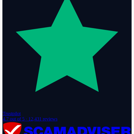
Trustpilot
4.7
out of 5 ·
12,431
reviews