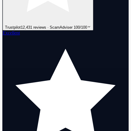
Trustpilot
12,431 reviews · ScamAdviser 100/100
Excellent