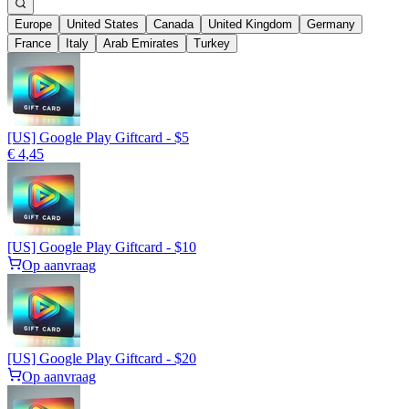
Europe
United States
Canada
United Kingdom
Germany
France
Italy
Arab Emirates
Turkey
[US] Google Play Giftcard - $5
€ 4,45
[US] Google Play Giftcard - $10
Op aanvraag
[US] Google Play Giftcard - $20
Op aanvraag