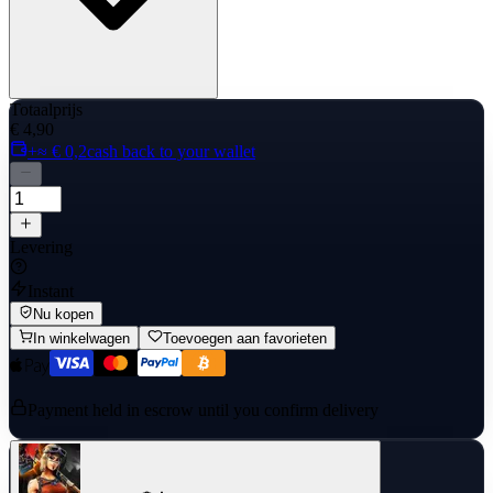
Totaalprijs
€ 4,90
+≈ € 0,2
cash back to your wallet
Levering
Instant
Nu kopen
In winkelwagen
Toevoegen aan favorieten
Payment held in escrow until you confirm delivery