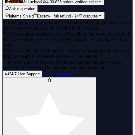
Mr Lucky
4.90
·
623 orders
·
verified seller
Ask a question
™
igitems Shield
Escrow · full refund · 24/7 disputes
Betaling in escrow gehouden
Je betaling blijft bij igitems en wordt
pas vrijgegeven nadat je de levering hebt bevestigd.
100% geld-terug-garantie
Als je bestelling niet wordt geleverd of
niet overeenkomt met de advertentie, krijg je het volledige bedrag
terug.
24/7 geschillenbeslechting
Als je er niet uitkomt met de verkoper,
grijpt ons team in en beslist op een eerlijke manier.
PCI DSS-gecertificeerde betalingen
Kaartbetalingen worden
verwerkt via versleutelde gateways van bankkwaliteit.
Meer informatie
24/7 Live Support