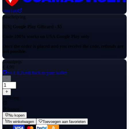
100
/100
Beschrijving
[US] Google Play Giftcard - $5
Code 100% works on USA Google Play only
Once the order is placed and you receive the code, refunds are
not possible.
Totaalprijs
€ 4,90
+≈ € 0,2
cash back to your wallet
Levering
Instant
Nu kopen
In winkelwagen
Toevoegen aan favorieten