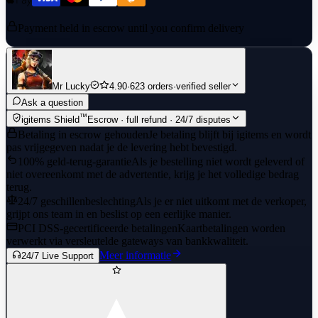
Payment held in escrow until you confirm delivery
Mr Lucky
4.90
·
623 orders
·
verified seller
Ask a question
™
igitems Shield
Escrow · full refund · 24/7 disputes
Betaling in escrow gehouden
Je betaling blijft bij igitems en wordt
pas vrijgegeven nadat je de levering hebt bevestigd.
100% geld-terug-garantie
Als je bestelling niet wordt geleverd of
niet overeenkomt met de advertentie, krijg je het volledige bedrag
terug.
24/7 geschillenbeslechting
Als je er niet uitkomt met de verkoper,
grijpt ons team in en beslist op een eerlijke manier.
PCI DSS-gecertificeerde betalingen
Kaartbetalingen worden
verwerkt via versleutelde gateways van bankkwaliteit.
Meer informatie
24/7 Live Support