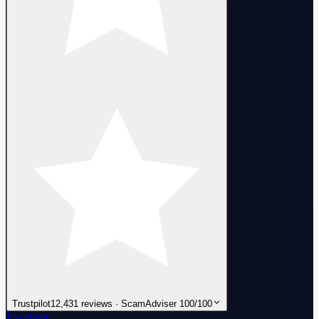
Trustpilot
12,431 reviews · ScamAdviser 100/100
Excellent