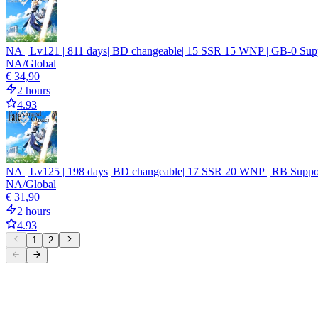
NA | Lv121 | 811 days| BD changeable| 15 SSR 15 WNP | GB-0 Suppor
NA/Global
€ 34,90
2 hours
4.93
NA | Lv125 | 198 days| BD changeable| 17 SSR 20 WNP | RB Suppor
NA/Global
€ 31,90
2 hours
4.93
1
2