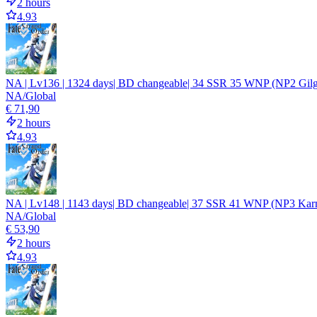
2 hours
4.93
NA | Lv136 | 1324 days| BD changeable| 34 SSR 35 WNP (NP2 Gilga
NA/Global
€ 71,90
2 hours
4.93
NA | Lv148 | 1143 days| BD changeable| 37 SSR 41 WNP (NP3 Karn
NA/Global
€ 53,90
2 hours
4.93