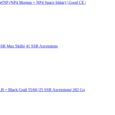
6 WNP (NP4 Morgan + NP4 Space Ishtar) | Good CE |
SSR Max Skills| 41 SSR Ascensions
B + Black Grail 55/60 |25 SSR Ascensions| 282 Go