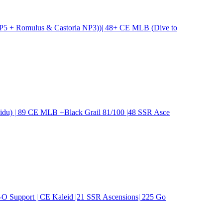
NP5 + Romulus & Castoria NP3))| 48+ CE MLB (Dive to
idu) | 89 CE MLB +Black Grail 81/100 |48 SSR Asce
O Support | CE Kaleid |21 SSR Ascensions| 225 Go