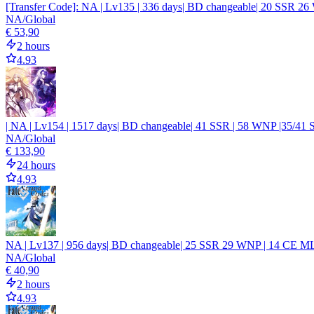
[Transfer Code]: NA | Lv135 | 336 days| BD changeable| 20 SSR 2
NA/Global
€ 53,90
2 hours
4.93
| NA | Lv154 | 1517 days| BD changeable| 41 SSR | 58 WNP |35/41 
NA/Global
€ 133,90
24 hours
4.93
NA | Lv137 | 956 days| BD changeable| 25 SSR 29 WNP | 14 CE ML
NA/Global
€ 40,90
2 hours
4.93