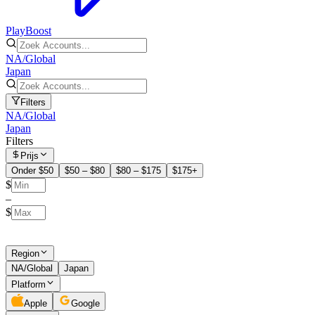
PlayBoost
NA/Global
Japan
Filters
NA/Global
Japan
Filters
Prijs
Onder $50
$50 – $80
$80 – $175
$175+
$
–
$
Region
NA/Global
Japan
Platform
Apple
Google