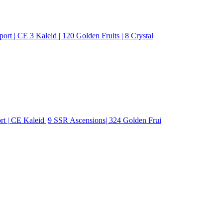
t | CE 3 Kaleid | 120 Golden Fruits | 8 Crystal
t | CE Kaleid |9 SSR Ascensions| 324 Golden Frui