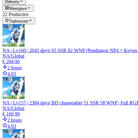
Delivery
Weergave
22 Producten
Topkeuzes
NA | Lv160 | 2045 days| 65 SSR 82 WNP (Pendragon NP4 + Koyan
NA/Global
€ 204,90
2 hours
4.93
NA | Lv157 | 2384 days| BD changeable| 51 SSR 58 WNP | Full RGB
NA/Global
€ 169,90
2 hours
4.93