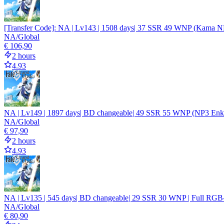
[Transfer Code]: NA | Lv143 | 1508 days| 37 SSR 49 WNP (Kama 
NA/Global
€ 106,90
2 hours
4.93
NA | Lv149 | 1897 days| BD changeable| 49 SSR 55 WNP (NP3 Enk
NA/Global
€ 97,90
2 hours
4.93
NA | Lv135 | 545 days| BD changeable| 29 SSR 30 WNP | Full RGB-
NA/Global
€ 80,90