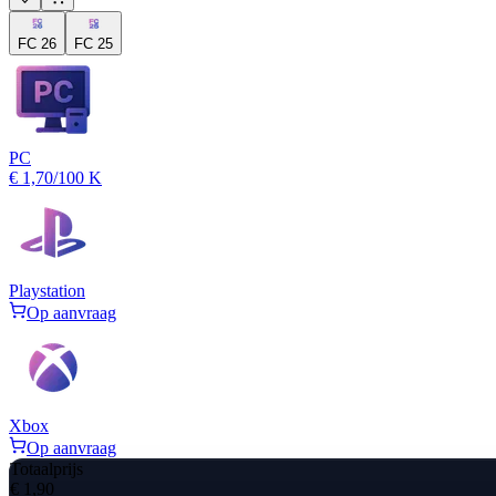
FC 26
FC 25
PC
€ 1,70
/100 K
Playstation
Op aanvraag
Xbox
Op aanvraag
Totaalprijs
€ 1,90