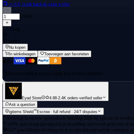
+≈ € 0,1
cash back to your wallet
×00 K
Levering
Instant
Nu kopen
In winkelwagen
Toevoegen aan favorieten
Payment held in escrow until you confirm delivery
Eyad Store
4.88
·
2.4K orders
·
verified seller
Ask a question
™
igitems Shield
Escrow · full refund · 24/7 disputes
Betaling in escrow gehouden
Je betaling blijft bij igitems en wordt
100% geld-terug-garantie
Als je bestelling niet wordt geleverd of n
24/7 geschillenbeslechting
Als je er niet uitkomt met de verkoper, gr