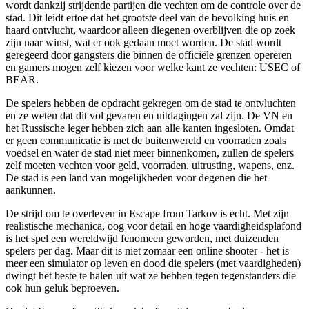
wordt dankzij strijdende partijen die vechten om de controle over de
stad. Dit leidt ertoe dat het grootste deel van de bevolking huis en
haard ontvlucht, waardoor alleen diegenen overblijven die op zoek
zijn naar winst, wat er ook gedaan moet worden. De stad wordt
geregeerd door gangsters die binnen de officiële grenzen opereren
en gamers mogen zelf kiezen voor welke kant ze vechten: USEC of
BEAR.
De spelers hebben de opdracht gekregen om de stad te ontvluchten
en ze weten dat dit vol gevaren en uitdagingen zal zijn. De VN en
het Russische leger hebben zich aan alle kanten ingesloten. Omdat
er geen communicatie is met de buitenwereld en voorraden zoals
voedsel en water de stad niet meer binnenkomen, zullen de spelers
zelf moeten vechten voor geld, voorraden, uitrusting, wapens, enz.
De stad is een land van mogelijkheden voor degenen die het
aankunnen.
De strijd om te overleven in Escape from Tarkov is echt. Met zijn
realistische mechanica, oog voor detail en hoge vaardigheidsplafond
is het spel een wereldwijd fenomeen geworden, met duizenden
spelers per dag. Maar dit is niet zomaar een online shooter - het is
meer een simulator op leven en dood die spelers (met vaardigheden)
dwingt het beste te halen uit wat ze hebben tegen tegenstanders die
ook hun geluk beproeven.