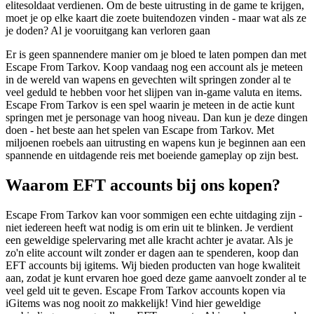
elitesoldaat verdienen. Om de beste uitrusting in de game te krijgen,
moet je op elke kaart die zoete buitendozen vinden - maar wat als ze
je doden? Al je vooruitgang kan verloren gaan
Er is geen spannendere manier om je bloed te laten pompen dan met
Escape From Tarkov. Koop vandaag nog een account als je meteen
in de wereld van wapens en gevechten wilt springen zonder al te
veel geduld te hebben voor het slijpen van in-game valuta en items.
Escape From Tarkov is een spel waarin je meteen in de actie kunt
springen met je personage van hoog niveau. Dan kun je deze dingen
doen - het beste aan het spelen van Escape from Tarkov. Met
miljoenen roebels aan uitrusting en wapens kun je beginnen aan een
spannende en uitdagende reis met boeiende gameplay op zijn best.
Waarom EFT accounts bij ons kopen?
Escape From Tarkov kan voor sommigen een echte uitdaging zijn -
niet iedereen heeft wat nodig is om erin uit te blinken. Je verdient
een geweldige spelervaring met alle kracht achter je avatar. Als je
zo'n elite account wilt zonder er dagen aan te spenderen, koop dan
EFT accounts bij igitems. Wij bieden producten van hoge kwaliteit
aan, zodat je kunt ervaren hoe goed deze game aanvoelt zonder al te
veel geld uit te geven. Escape From Tarkov accounts kopen via
iGitems was nog nooit zo makkelijk! Vind hier geweldige