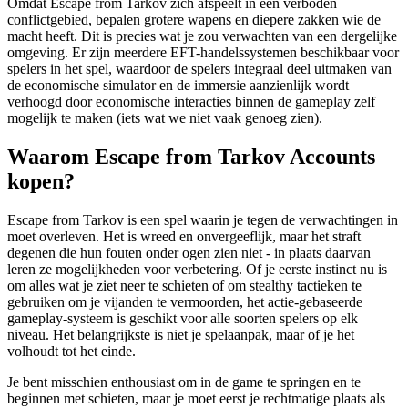
Omdat Escape from Tarkov zich afspeelt in een verboden
conflictgebied, bepalen grotere wapens en diepere zakken wie de
macht heeft. Dit is precies wat je zou verwachten van een dergelijke
omgeving. Er zijn meerdere EFT-handelssystemen beschikbaar voor
spelers in het spel, waardoor de spelers integraal deel uitmaken van
de economische simulator en de immersie aanzienlijk wordt
verhoogd door economische interacties binnen de gameplay zelf
mogelijk te maken (iets wat we niet vaak genoeg zien).
Waarom Escape from Tarkov Accounts
kopen?
Escape from Tarkov is een spel waarin je tegen de verwachtingen in
moet overleven. Het is wreed en onvergeeflijk, maar het straft
degenen die hun fouten onder ogen zien niet - in plaats daarvan
leren ze mogelijkheden voor verbetering. Of je eerste instinct nu is
om alles wat je ziet neer te schieten of om stealthy tactieken te
gebruiken om je vijanden te vermoorden, het actie-gebaseerde
gameplay-systeem is geschikt voor alle soorten spelers op elk
niveau. Het belangrijkste is niet je spelaanpak, maar of je het
volhoudt tot het einde.
Je bent misschien enthousiast om in de game te springen en te
beginnen met schieten, maar je moet eerst je rechtmatige plaats als