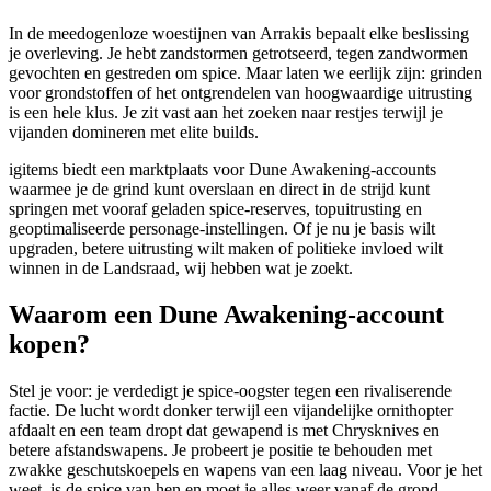
In de meedogenloze woestijnen van Arrakis bepaalt elke beslissing
je overleving. Je hebt zandstormen getrotseerd, tegen zandwormen
gevochten en gestreden om spice. Maar laten we eerlijk zijn: grinden
voor grondstoffen of het ontgrendelen van hoogwaardige uitrusting
is een hele klus. Je zit vast aan het zoeken naar restjes terwijl je
vijanden domineren met elite builds.
igitems biedt een marktplaats voor Dune Awakening-accounts
waarmee je de grind kunt overslaan en direct in de strijd kunt
springen met vooraf geladen spice-reserves, topuitrusting en
geoptimaliseerde personage-instellingen. Of je nu je basis wilt
upgraden, betere uitrusting wilt maken of politieke invloed wilt
winnen in de Landsraad, wij hebben wat je zoekt.
Waarom een Dune Awakening-account
kopen?
Stel je voor: je verdedigt je spice-oogster tegen een rivaliserende
factie. De lucht wordt donker terwijl een vijandelijke ornithopter
afdaalt en een team dropt dat gewapend is met Chrysknives en
betere afstandswapens. Je probeert je positie te behouden met
zwakke geschutskoepels en wapens van een laag niveau. Voor je het
weet, is de spice van hen en moet je alles weer vanaf de grond