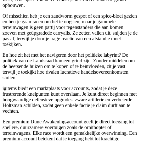
opbouwen.
Of misschien heb je een zandworm gespot of een spice-bloei gezien
en ben je gaan racen om het te oogsten, maar je gammele
terreinwagen is geen partij voor tegenstanders die aan komen
zoeven met geüpgradede carryalls. Ze zetten vallen uit, snijden je de
pas af, terwijl je door je trage reactie van een afstandje moet
toekijken.
En hoe zit het met het navigeren door het politieke labyrint? De
politiek van de Landsraad kan een grind zijn. Zonder middelen om
de heersende huizen om te kopen of te beïnvloeden, zit je vast
terwijl je toekijkt hoe rivalen lucratieve handelsovereenkomsten
sluiten.
igitems biedt een marktplaats voor accounts, zodat je deze
frustrerende knelpunten kunt overslaan. Je kunt direct beginnen met
hoogwaardige defensieve upgrades, zware artillerie en verbeterde
Holtzman-schilden, zodat geen enkele factie je claim durft aan te
vechten.
Een premium Dune Awakening-account geeft je direct toegang tot
snellere, duurzamere voertuigen zoals de ornithopter of
terreinwagens. Elke race wordt een gemakkelijke overwinning. Een
premium account betekent dat je toegang hebt tot krachtige