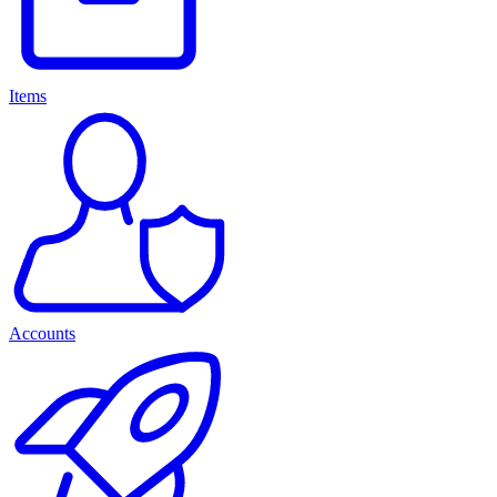
Items
Accounts