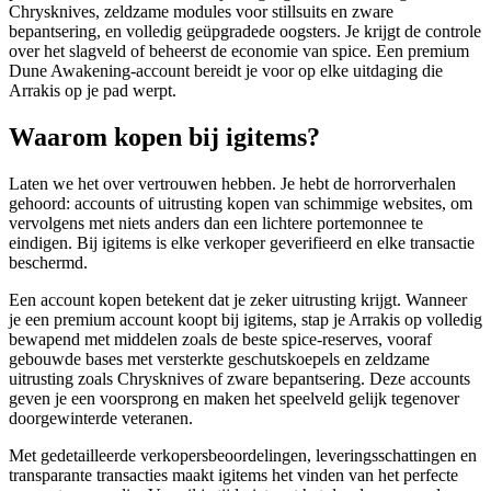
Chrysknives, zeldzame modules voor stillsuits en zware
bepantsering, en volledig geüpgradede oogsters. Je krijgt de controle
over het slagveld of beheerst de economie van spice. Een premium
Dune Awakening-account bereidt je voor op elke uitdaging die
Arrakis op je pad werpt.
Waarom kopen bij igitems?
Laten we het over vertrouwen hebben. Je hebt de horrorverhalen
gehoord: accounts of uitrusting kopen van schimmige websites, om
vervolgens met niets anders dan een lichtere portemonnee te
eindigen. Bij igitems is elke verkoper geverifieerd en elke transactie
beschermd.
Een account kopen betekent dat je zeker uitrusting krijgt. Wanneer
je een premium account koopt bij igitems, stap je Arrakis op volledig
bewapend met middelen zoals de beste spice-reserves, vooraf
gebouwde bases met versterkte geschutskoepels en zeldzame
uitrusting zoals Chrysknives of zware bepantsering. Deze accounts
geven je een voorsprong en maken het speelveld gelijk tegenover
doorgewinterde veteranen.
Met gedetailleerde verkopersbeoordelingen, leveringsschattingen en
transparante transacties maakt igitems het vinden van het perfecte