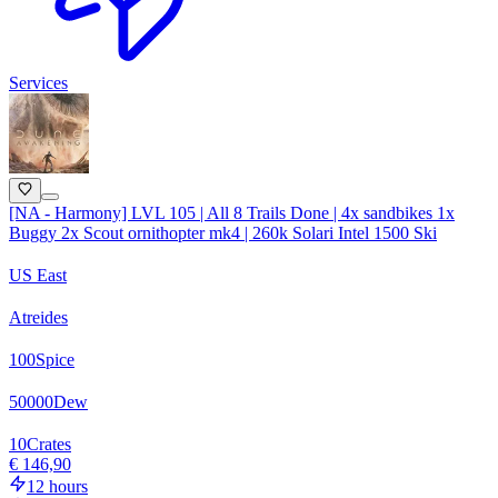
Services
[NA - Harmony] LVL 105 | All 8 Trails Done | 4x sandbikes 1x
Buggy 2x Scout ornithopter mk4 | 260k Solari Intel 1500 Ski
US East
Atreides
100
Spice
50000
Dew
10
Crates
€ 146,90
12 hours