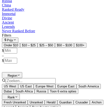
Russia
China
Ranked Ready
Immortal
Divine
Ancient
Legends
Never Ranked Before
Filters
Prijs
Onder $10
$10 – $25
$25 – $50
$50 – $100
$100+
$
–
$
Region
US West
US East
Europe West
Europe East
South America
Dubai
South Africa
Russia
Toon 6 extra opties
Rank
Fresh Unranked
Unranked
Herald
Guardian
Crusader
Archon