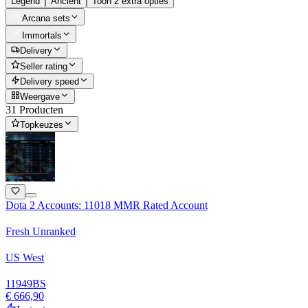
Legend
Ancient
Toon 2 extra opties
Arcana sets
Immortals
Delivery
Seller rating
Delivery speed
Weergave
31 Producten
Topkeuzes
Dota 2 Accounts: 11018 MMR Rated Account
Fresh Unranked
US West
11949
BS
€ 666,90