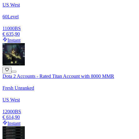
US West
60
Level
11000
BS
€ 635,90
Instant
Dota 2 Accounts - Rated Titan Account with 8000 MMR
Fresh Unranked
US West
12000
BS
€ 614,90
Instant