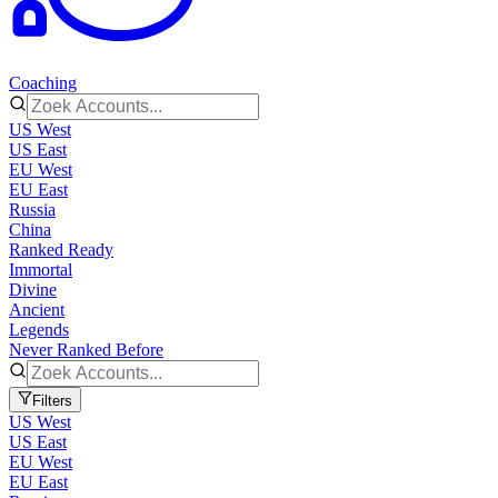
Coaching
US West
US East
EU West
EU East
Russia
China
Ranked Ready
Immortal
Divine
Ancient
Legends
Never Ranked Before
Filters
US West
US East
EU West
EU East