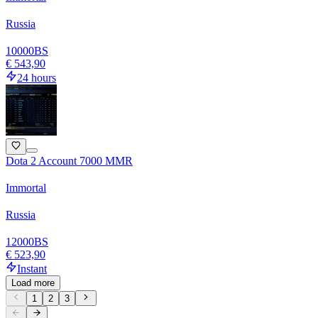
Russia
10000
BS
€ 543,90
24 hours
Dota 2 Account 7000 MMR
Immortal
Russia
12000
BS
€ 523,90
Instant
Load more
1
2
3