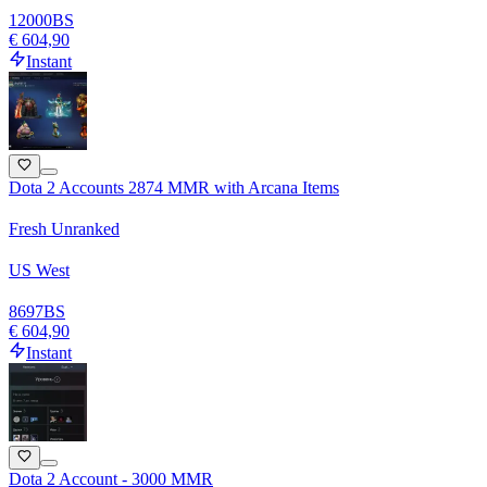
12000
BS
€ 604,90
Instant
Dota 2 Accounts 2874 MMR with Arcana Items
Fresh Unranked
US West
8697
BS
€ 604,90
Instant
Dota 2 Account - 3000 MMR