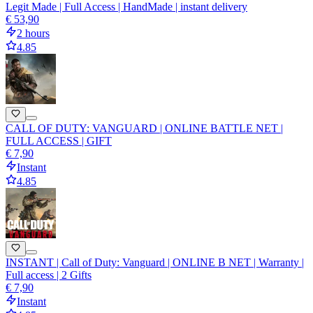
Legit Made | Full Access | HandMade | instant delivery
€ 53,90
2 hours
4.85
CALL OF DUTY: VANGUARD | ONLINE BATTLE NET |
FULL ACCESS | GIFT
€ 7,90
Instant
4.85
INSTANT | Call of Duty: Vanguard | ONLINE B NET | Warranty |
Full access | 2 Gifts
€ 7,90
Instant