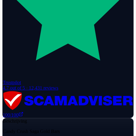
Trustpilot
4.7
out of 5 ·
12,431
reviews
100
/100
Beschrijving
Candy Crush Saga Gold Bars