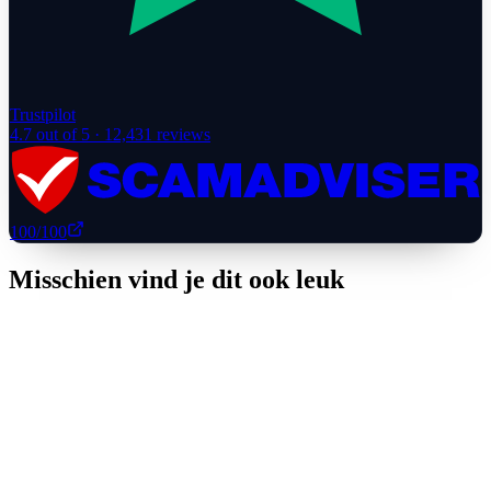
Trustpilot
4.7
out of 5 ·
12,431
reviews
100
/100
Misschien vind je dit ook leuk