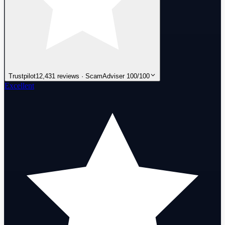
Trustpilot
12,431 reviews · ScamAdviser 100/100
Excellent