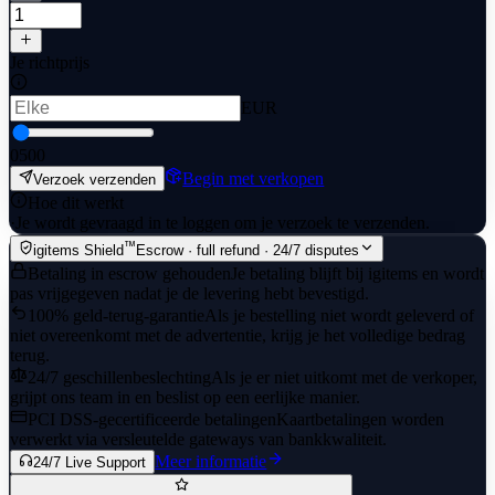
Je richtprijs
EUR
0
500
Begin met verkopen
Verzoek verzenden
Hoe dit werkt
·
Je wordt gevraagd in te loggen om je verzoek te verzenden.
™
igitems Shield
Escrow · full refund · 24/7 disputes
Betaling in escrow gehouden
Je betaling blijft bij igitems en wordt
pas vrijgegeven nadat je de levering hebt bevestigd.
100% geld-terug-garantie
Als je bestelling niet wordt geleverd of
niet overeenkomt met de advertentie, krijg je het volledige bedrag
terug.
24/7 geschillenbeslechting
Als je er niet uitkomt met de verkoper,
grijpt ons team in en beslist op een eerlijke manier.
PCI DSS-gecertificeerde betalingen
Kaartbetalingen worden
verwerkt via versleutelde gateways van bankkwaliteit.
Meer informatie
24/7 Live Support