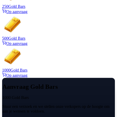
250
Gold Bars
Op aanvraag
500
Gold Bars
Op aanvraag
1000
Gold Bars
Op aanvraag
Aanvraag Gold Bars
1000 Gold Bars
Stuur een verzoek en we stellen onze verkopers op de hoogte om
aan je wensen te voldoen.