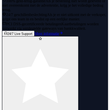
100% geld-terug-garantie
Als je bestelling niet wordt geleverd of
niet overeenkomt met de advertentie, krijg je het volledige bedrag
terug.
24/7 geschillenbeslechting
Als je er niet uitkomt met de verkoper,
grijpt ons team in en beslist op een eerlijke manier.
PCI DSS-gecertificeerde betalingen
Kaartbetalingen worden
verwerkt via versleutelde gateways van bankkwaliteit.
Meer informatie
24/7 Live Support