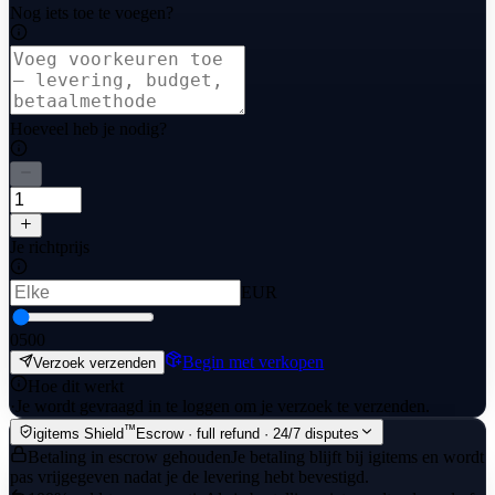
Nog iets toe te voegen?
Hoeveel heb je nodig?
Je richtprijs
EUR
0
500
Begin met verkopen
Verzoek verzenden
Hoe dit werkt
·
Je wordt gevraagd in te loggen om je verzoek te verzenden.
™
igitems Shield
Escrow · full refund · 24/7 disputes
Betaling in escrow gehouden
Je betaling blijft bij igitems en wordt
pas vrijgegeven nadat je de levering hebt bevestigd.