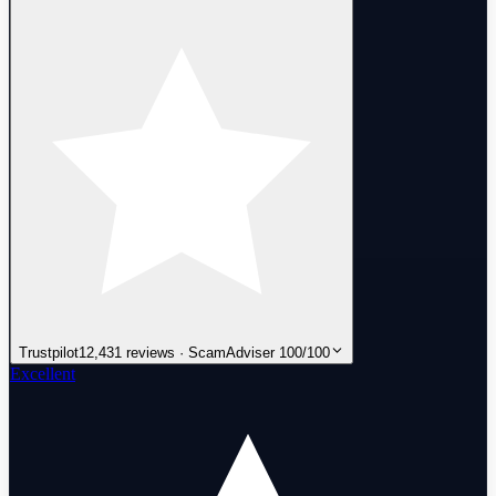
Trustpilot
12,431 reviews · ScamAdviser 100/100
Excellent