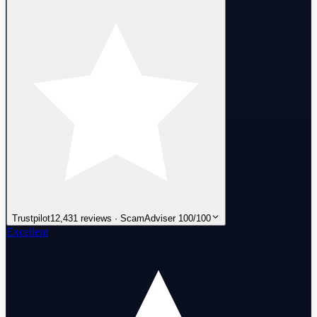
Trustpilot
12,431 reviews · ScamAdviser 100/100
Excellent