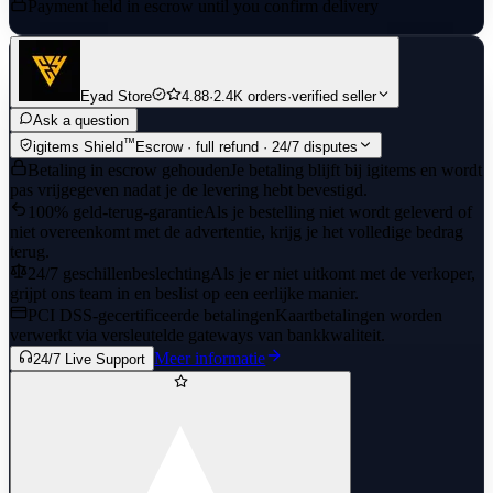
Payment held in escrow until you confirm delivery
Eyad Store
4.88
·
2.4K orders
·
verified seller
Ask a question
™
igitems Shield
Escrow · full refund · 24/7 disputes
Betaling in escrow gehouden
Je betaling blijft bij igitems en wordt
pas vrijgegeven nadat je de levering hebt bevestigd.
100% geld-terug-garantie
Als je bestelling niet wordt geleverd of
niet overeenkomt met de advertentie, krijg je het volledige bedrag
terug.
24/7 geschillenbeslechting
Als je er niet uitkomt met de verkoper,
grijpt ons team in en beslist op een eerlijke manier.
PCI DSS-gecertificeerde betalingen
Kaartbetalingen worden
verwerkt via versleutelde gateways van bankkwaliteit.
Meer informatie
24/7 Live Support