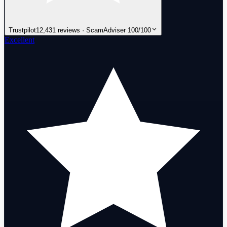
Trustpilot
12,431 reviews · ScamAdviser 100/100
Excellent