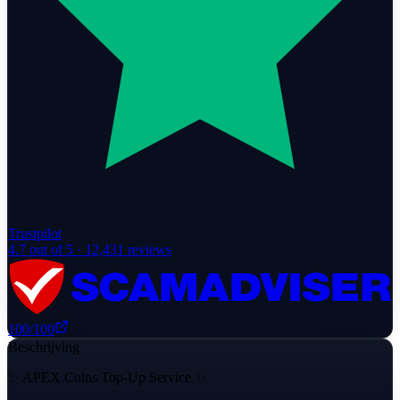
Trustpilot
4.7
out of 5 ·
12,431
reviews
100
/100
Beschrijving
✨ APEX Coins Top-Up Service ✨