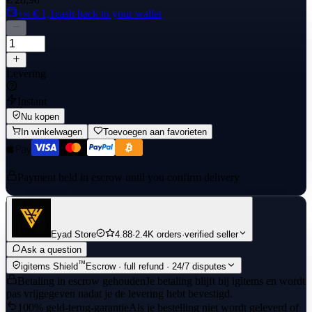
+≈ € 1,1
cash back to your wallet
Levering
Instant
Nu kopen
In winkelwagen
Toevoegen aan favorieten
Payment held in escrow until you confirm delivery
Eyad Store
4.88
·
2.4K orders
·
verified seller
Ask a question
™
igitems Shield
Escrow · full refund · 24/7 disputes
Betaling in escrow gehouden
Je betaling blijft bij igitems en wordt
pas vrijgegeven nadat je de levering hebt bevestigd.
100% geld-terug-garantie
Als je bestelling niet wordt geleverd of