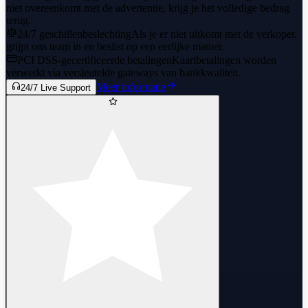
niet overeenkomt met de advertentie, krijg je het volledige bedrag
terug.
24/7 geschillenbeslechting
Als je er niet uitkomt met de verkoper,
grijpt ons team in en beslist op een eerlijke manier.
PCI DSS-gecertificeerde betalingen
Kaartbetalingen worden
verwerkt via versleutelde gateways van bankkwaliteit.
Meer informatie
24/7 Live Support