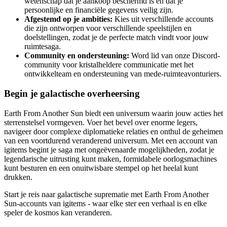
wetenschap dat je aankoop beschermd is en dat je
persoonlijke en financiële gegevens veilig zijn.
Afgestemd op je ambities:
Kies uit verschillende accounts
die zijn ontworpen voor verschillende speelstijlen en
doelstellingen, zodat je de perfecte match vindt voor jouw
ruimtesaga.
Community en ondersteuning:
Word lid van onze Discord-
community voor kristalheldere communicatie met het
ontwikkelteam en ondersteuning van mede-ruimteavonturiers.
Begin je galactische overheersing
Earth From Another Sun biedt een universum waarin jouw acties het
sterrenstelsel vormgeven. Voer het bevel over enorme legers,
navigeer door complexe diplomatieke relaties en onthul de geheimen
van een voortdurend veranderend universum. Met een account van
igitems begint je saga met ongeëvenaarde mogelijkheden, zodat je
legendarische uitrusting kunt maken, formidabele oorlogsmachines
kunt besturen en een onuitwisbare stempel op het heelal kunt
drukken.
Start je reis naar galactische suprematie met Earth From Another
Sun-accounts van igitems - waar elke ster een verhaal is en elke
speler de kosmos kan veranderen.