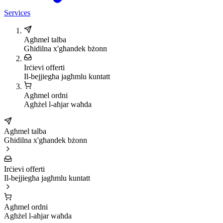
Services
Agħmel talba
Għidilna x'għandek bżonn
Irċievi offerti
Il-bejjiegħa jagħmlu kuntatt
Agħmel ordni
Agħżel l-aħjar waħda
Agħmel talba
Għidilna x'għandek bżonn
Irċievi offerti
Il-bejjiegħa jagħmlu kuntatt
Agħmel ordni
Agħżel l-aħjar waħda