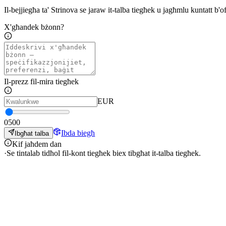
Il-bejjiegħa ta' Strinova se jaraw it-talba tiegħek u jagħmlu kuntatt b'o
X'għandek bżonn?
Il-prezz fil-mira tiegħek
EUR
0
500
Ibda biegħ
Ibgħat talba
Kif jaħdem dan
·
Se tintalab tidħol fil-kont tiegħek biex tibgħat it-talba tiegħek.