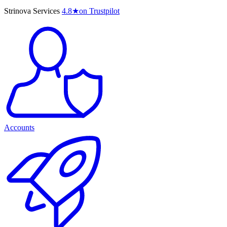
Strinova Services
4.8
★
on Trustpilot
Accounts