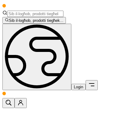
Sib il-logħob, prodotti tiegħek...
Login