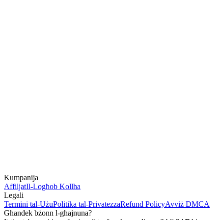
Kumpanija
Affiljat
Il-Logħob Kollha
Legali
Termini tal-Użu
Politika tal-Privatezza
Refund Policy
Avviż DMCA
Għandek bżonn l-għajnuna?