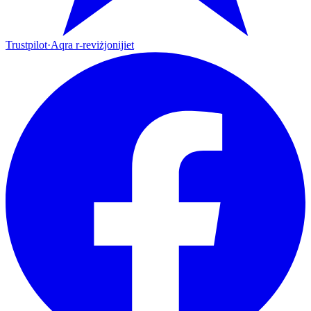
Trustpilot
·
Aqra r-reviżjonijiet