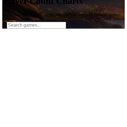
Player Count Charts
Track real-time player counts and statistics for your favorite games