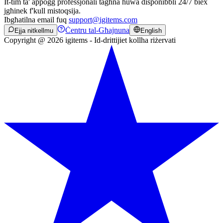
It-tim ta' appoġġ professjonali tagħna huwa disponibbli 24/7 biex
jgħinek f'kull mistoqsija.
Ibgħatilna email fuq
support@igitems.com
Ċentru tal-Għajnuna
Ejja nitkellmu
English
Copyright @ 2026 igitems - Id-drittijiet kollha riżervati