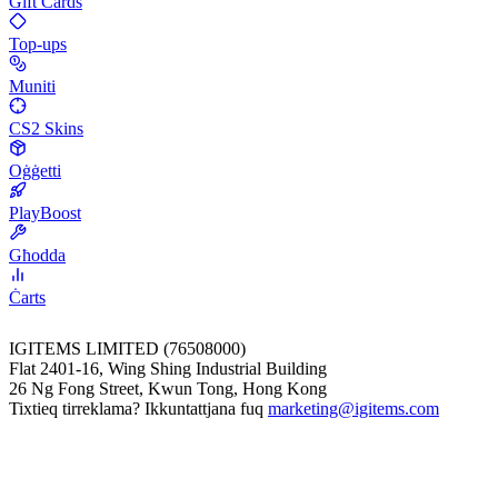
Gift Cards
Top-ups
Muniti
CS2 Skins
Oġġetti
PlayBoost
Għodda
Ċarts
IGITEMS LIMITED (76508000)
Flat 2401-16, Wing Shing Industrial Building
26 Ng Fong Street, Kwun Tong, Hong Kong
Tixtieq tirreklama? Ikkuntattjana fuq
marketing@igitems.com