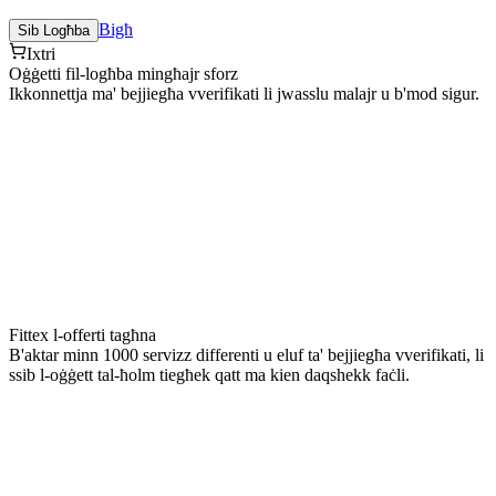
Bigħ
Sib Logħba
Ixtri
Oġġetti fil-logħba mingħajr sforz
Ikkonnettja ma' bejjiegħa vverifikati li jwasslu malajr u b'mod sigur.
Fittex l-offerti tagħna
B'aktar minn 1000 servizz differenti u eluf ta' bejjiegħa vverifikati, li
ssib l-oġġett tal-ħolm tiegħek qatt ma kien daqshekk faċli.