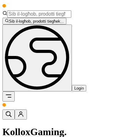
Sib il-logħob, prodotti tiegħek...
Login
Kollox
Gaming.