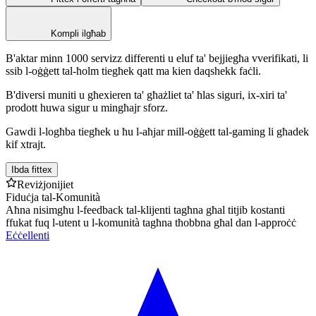
Kompli ilgħab
B'aktar minn 1000 servizz differenti u eluf ta' bejjiegħa vverifikati, li
ssib l-oġġett tal-ħolm tiegħek qatt ma kien daqshekk faċli.
B'diversi muniti u għexieren ta' għażliet ta' ħlas siguri, ix-xiri ta'
prodott huwa sigur u mingħajr sforz.
Gawdi l-logħba tiegħek u ħu l-aħjar mill-oġġett tal-gaming li għadek
kif xtrajt.
Ibda fittex
Reviżjonijiet
Fiduċja tal-Komunità
Aħna nisimgħu l-feedback tal-klijenti tagħna għal titjib kostanti
ffukat fuq l-utent u l-komunità tagħna tħobbna għal dan l-approċċ
Eċċellenti