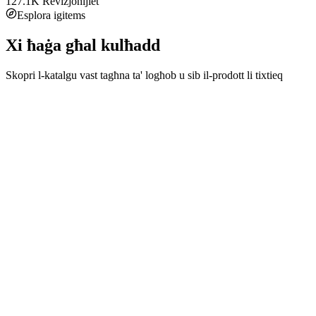
127.1K
Reviżjonijiet
Esplora igitems
Xi ħaġa għal kulħadd
Skopri l-katalgu vast tagħna ta' logħob u sib il-prodott li tixtieq