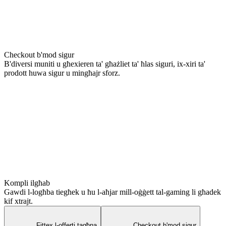
Checkout b'mod sigur
B'diversi muniti u għexieren ta' għażliet ta' ħlas siguri, ix-xiri ta'
prodott huwa sigur u mingħajr sforz.
Kompli ilgħab
Gawdi l-logħba tiegħek u ħu l-aħjar mill-oġġett tal-gaming li għadek
kif xtrajt.
Fittex l-offerti tagħna
Checkout b'mod sigur