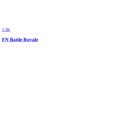
1.5K
FN Battle Royale