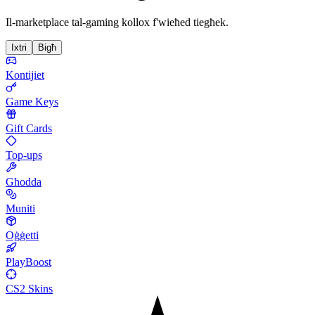
Il-marketplace tal-gaming kollox f'wieħed tiegħek.
Ixtri
Bigħ
Kontijiet
Game Keys
Gift Cards
Top-ups
Għodda
Muniti
Oġġetti
PlayBoost
CS2 Skins