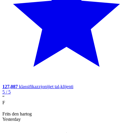
127,087
klassifikazzjonijiet tal-klijenti
5
/ 5
“
F
Frits den hartog
Yesterday