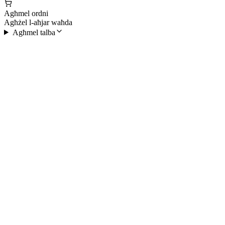
Agħmel ordni
Agħżel l-aħjar waħda
Agħmel talba