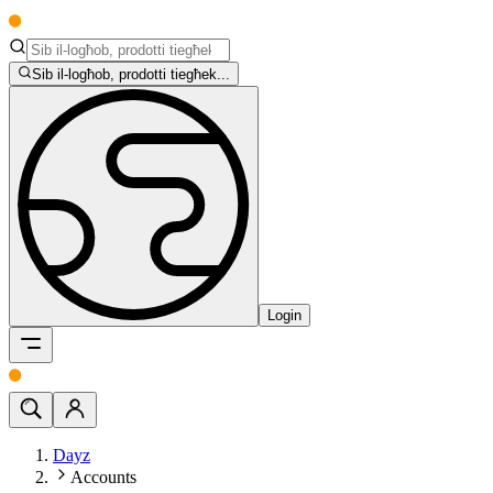
Sib il-logħob, prodotti tiegħek...
Login
Dayz
Accounts