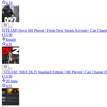
4.19
[STEAM] Dayz| 0H Played | Fresh New Steam Account | Can Change 
€15.90
Instant
4.91
| STEAM | NBA 2K25 Standard Edition | 0H Played | Can Change Dat
€13.90
20 mins
4.91