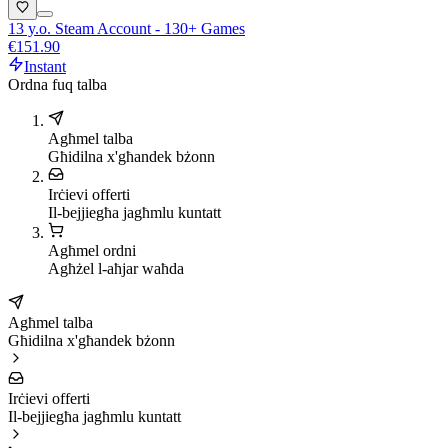
13 y.o. Steam Account - 130+ Games
€151.90
Instant
Ordna fuq talba
Agħmel talba
Għidilna x'għandek bżonn
Irċievi offerti
Il-bejjiegħa jagħmlu kuntatt
Agħmel ordni
Agħżel l-aħjar waħda
Agħmel talba
Għidilna x'għandek bżonn
Irċievi offerti
Il-bejjiegħa jagħmlu kuntatt