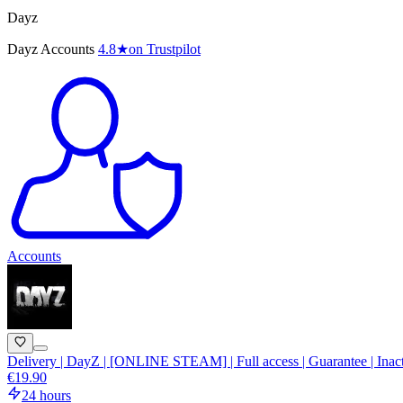
Dayz
Dayz Accounts
4.8
★
on Trustpilot
Accounts
Delivery | DayZ | [ONLINE STEAM] | Full access | Guarantee | Inacti
€19.90
24 hours