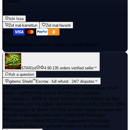
Kunsinna
20 mins
Ixtri Issa
Żid mal-karrettun
Żid mal-favoriti
Payment held in escrow until you confirm delivery
STAR1st
4.90
·
135 orders
·
verified seller
Ask a question
™
igitems Shield
Escrow · full refund · 24/7 disputes
Pagament miżmum f'escrow
Il-pagament tiegħek jibqa' għand
igitems u jinħeles biss wara li tikkonferma l-kunsinna.
Garanzija ta' 100% ta' flusek lura
Jekk l-ordni tiegħek ma tiġix
ikkunsinnata jew ma taqbilx mad-deskrizzjoni, tieħu rifużjoni sħiħa.
Riżoluzzjoni ta' tilwim 24/7
Jekk ma tistax issolvi kwistjoni mal-
bejjiegħ, it-tim tagħna jintervjeni u jiddeċiedi b'mod ġust.
Pagamenti ċertifikati PCI DSS
Il-pagamenti bil-kard jiġu
pproċessati permezz ta' gateways kriptati ta' livell bankarju.