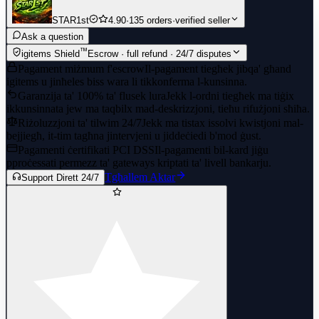
STAR1st
4.90
·
135 orders
·
verified seller
Ask a question
™
igitems Shield
Escrow · full refund · 24/7 disputes
Pagament miżmum f'escrow
Il-pagament tiegħek jibqa' għand
igitems u jinħeles biss wara li tikkonferma l-kunsinna.
Garanzija ta' 100% ta' flusek lura
Jekk l-ordni tiegħek ma tiġix
ikkunsinnata jew ma taqbilx mad-deskrizzjoni, tieħu rifużjoni sħiħa.
Riżoluzzjoni ta' tilwim 24/7
Jekk ma tistax issolvi kwistjoni mal-
bejjiegħ, it-tim tagħna jintervjeni u jiddeċiedi b'mod ġust.
Pagamenti ċertifikati PCI DSS
Il-pagamenti bil-kard jiġu
pproċessati permezz ta' gateways kriptati ta' livell bankarju.
Tgħallem Aktar
Support Dirett 24/7