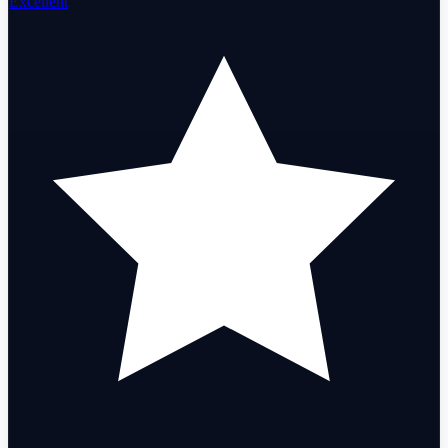
Excellent