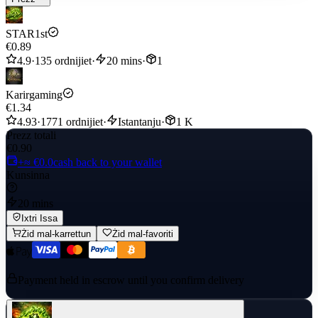
STAR1st
€0.89
4.9
·
135 ordnijiet
·
20 mins
·
1
Karirgaming
€1.34
4.93
·
1771 ordnijiet
·
Istantanju
·
1 K
Prezz totali
€0.90
+≈ €0.0
cash back to your wallet
Kunsinna
20 mins
Ixtri Issa
Żid mal-karrettun
Żid mal-favoriti
Payment held in escrow until you confirm delivery