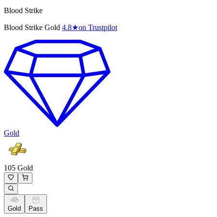
Blood Strike
Blood Strike Gold
4.8
★
on Trustpilot
Gold
105 Gold
Gold
Pass