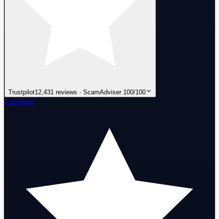
Trustpilot
12,431 reviews · ScamAdviser 100/100
Excellent