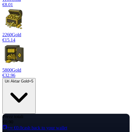
€8.01
2260
Gold
€15.14
5800
Gold
€32.96
Uri Aktar Gold
+
5
Prezz totali
€0.90
+≈ €0.0
cash back to your wallet