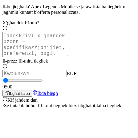
Il-bejjiegħa ta' Apex Legends Mobile se jaraw it-talba tiegħek u
jagħmlu kuntatt b'offerta personalizzata.
X'għandek bżonn?
Il-prezz fil-mira tiegħek
EUR
0
500
Ibda biegħ
Ibgħat talba
Kif jaħdem dan
·
Se tintalab tidħol fil-kont tiegħek biex tibgħat it-talba tiegħek.