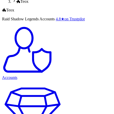
🐲Teox
🐲Teox
Raid Shadow Legends Accounts
4.8
★
on Trustpilot
Accounts