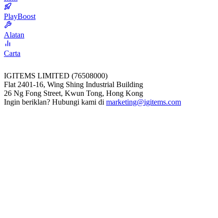
PlayBoost
Alatan
Carta
IGITEMS LIMITED (76508000)
Flat 2401-16, Wing Shing Industrial Building
26 Ng Fong Street, Kwun Tong, Hong Kong
Ingin beriklan? Hubungi kami di
marketing@igitems.com