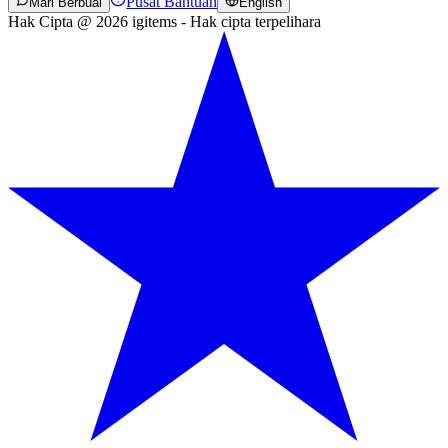
Pusat Bantuan
Mari Berbual
English
Hak Cipta @ 2026 igitems - Hak cipta terpelihara